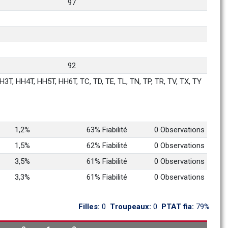
97
92
3T, HH4T, HH5T, HH6T, TC, TD, TE, TL, TN, TP, TR, TV, TX, TY
1,2%
63% Fiabilité
0 Observations
1,5%
62% Fiabilité
0 Observations
3,5%
61% Fiabilité
0 Observations
3,3%
61% Fiabilité
0 Observations
Filles: 
0
Troupeaux: 
0
PTAT fia: 
79%