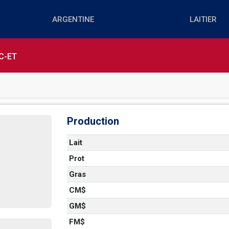
C-ET
Production
Lait
Prot
Gras
CM$
GM$
FM$