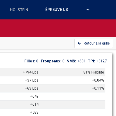
Retour à la grille
Filles: 
0
Troupeaux: 
0
NM$: 
+631
TPI: 
+3127
+794 Lbs
81% Fiabilité
+37 Lbs
+0,04%
+63 Lbs
+0,11%
+649
+614
+588