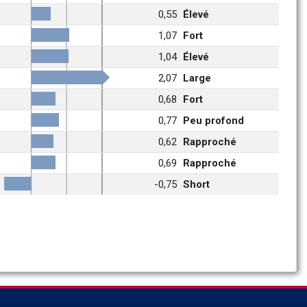
0,55
Élevé
1,07
Fort
1,04
Élevé
2,07
Large
0,68
Fort
0,77
Peu profond
0,62
Rapproché
0,69
Rapproché
-0,75
Short