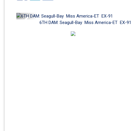
Previous
6TH DAM: Seagull-Bay  Miss America-ET  EX-9