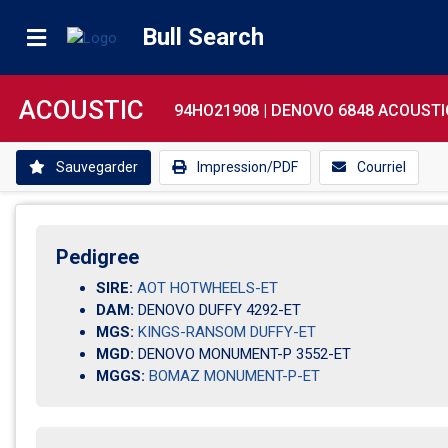
Bull Search
ACOUSTIC
94HO21908 |
DENOVO 6848 ACOUSTI
Sauvegarder
Impression/PDF
Courriel
Pedigree
SIRE:
AOT HOTWHEELS-ET
DAM:
DENOVO DUFFY 4292-ET
MGS:
KINGS-RANSOM DUFFY-ET
MGD:
DENOVO MONUMENT-P 3552-ET
MGGS:
BOMAZ MONUMENT-P-ET