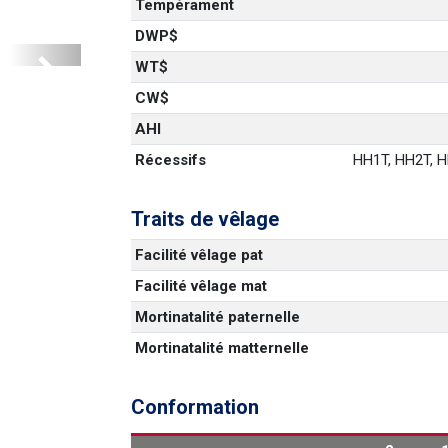
Tempérament
DWP$
WT$
Next
1
CW$
AHI
Récessifs
HH1T, HH2T, HH
Traits de vêlage
Facilité vêlage pat
Facilité vêlage mat
Mortinatalité paternelle
Mortinatalité matternelle
Conformation