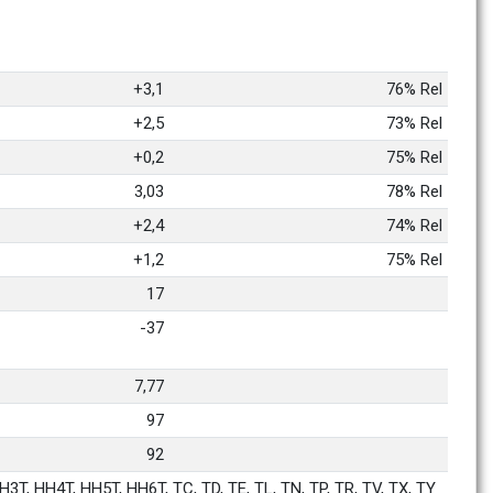
+3,1
76% Rel
+2,5
73% Rel
+0,2
75% Rel
3,03
78% Rel
+2,4
74% Rel
+1,2
75% Rel
17
-37
7,77
97
92
3T, HH4T, HH5T, HH6T, TC, TD, TE, TL, TN, TP, TR, TV, TX, TY