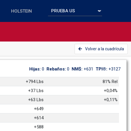
Volver a la cuadrícula
Hijas: 
0
Rebaños: 
0
NM$: 
+631
TPI®: 
+3127
+794 Lbs
81% Rel
+37 Lbs
+0,04%
+63 Lbs
+0,11%
+649
+614
+588