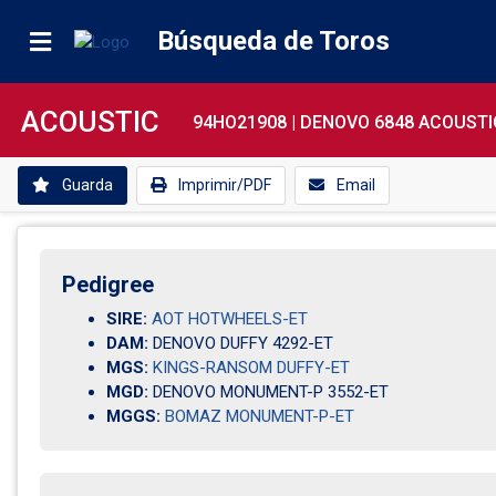
Búsqueda de Toros
ACOUSTIC
94HO21908 |
DENOVO 6848 ACOUSTI
Guarda
Imprimir/PDF
Email
Pedigree
SIRE:
AOT HOTWHEELS-ET
DAM:
DENOVO DUFFY 4292-ET
MGS:
KINGS-RANSOM DUFFY-ET
MGD:
DENOVO MONUMENT-P 3552-ET
MGGS:
BOMAZ MONUMENT-P-ET