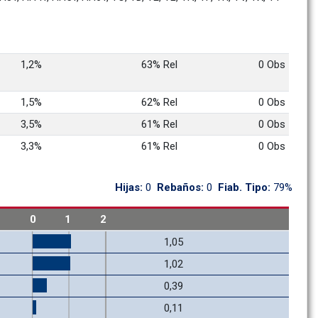
1,2%
63% Rel
0 Obs
1,5%
62% Rel
0 Obs
3,5%
61% Rel
0 Obs
3,3%
61% Rel
0 Obs
Hijas: 
0
Rebaños: 
0
Fiab. Tipo: 
79%
1
0
1
2
1,05
1,02
0,39
0,11