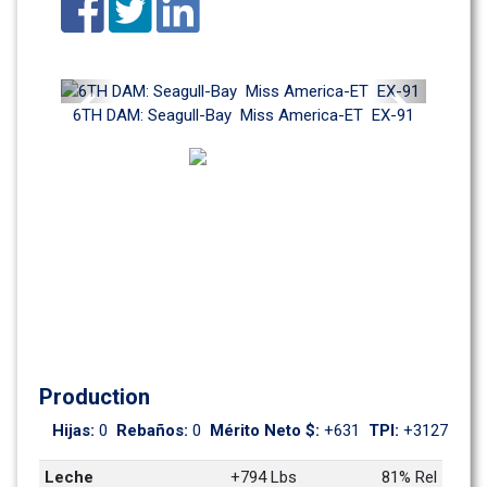
Previous
Next
6TH DAM: Seagull-Bay  Miss America-ET  EX-91
Production
Hijas: 
0
Rebaños: 
0
Mérito Neto $: 
+631
TPI: 
+3127
Leche
+794 Lbs
81% Rel