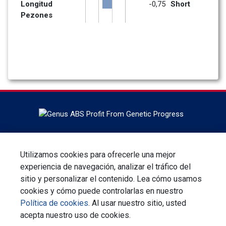
Longitud 
-0,75
Short
Pezones
Con sede en DeForest, Wisconsin, ABS Global es el líder
mundial en genética bovina, servicios de reproducción y
Utilizamos cookies para ofrecerle una mejor
tecnologías. ABS Global es una división de Genus plc.
experiencia de navegación, analizar el tráfico del
sitio y personalizar el contenido. Lea cómo usamos
Regístrese en el boletín
cookies y cómo puede controlarlas en nuestro
Política de cookies
. Al usar nuestro sitio, usted
Contáctenos
Política de Privacidad
acepta nuestro uso de cookies.
Términos y Condiciones
Responsabilidad Social Corporativa