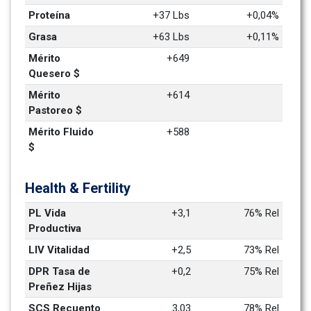
Proteína
+37 Lbs
+0,04%
Grasa
+63 Lbs
+0,11%
Mérito 
+649
Quesero $
Mérito 
+614
Pastoreo $
Mérito Fluido 
+588
$
Health & Fertility
PL Vida 
+3,1
76% Rel
Productiva
LIV Vitalidad
+2,5
73% Rel
DPR Tasa de 
+0,2
75% Rel
Preñez Hijas
SCS Recuento 
3,03
78% Rel