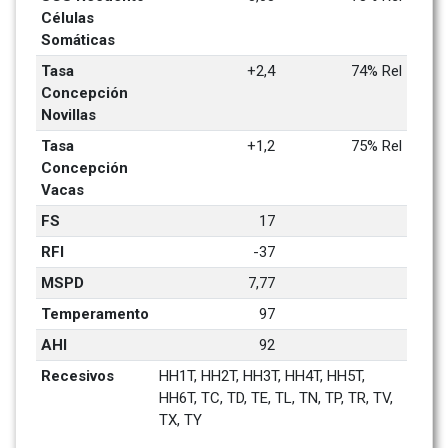
Células 
Somáticas
Tasa 
+2,4
74% Rel
Concepción 
Novillas
Tasa 
+1,2
75% Rel
Concepción 
Vacas
FS
17
RFI
-37
MSPD
7,77
Temperamento
97
AHI
92
Recesivos
HH1T, HH2T, HH3T, HH4T, HH5T, 
HH6T, TC, TD, TE, TL, TN, TP, TR, TV, 
TX, TY