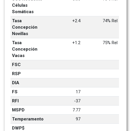
Células 
Somáticas
Tasa 
+2.4
74% Rel
Concepción 
Novillas
Tasa 
+1.2
75% Rel
Concepción 
Vacas
FSC
RSP
DIA
FS
17
RFI
-37
MSPD
7.77
Temperamento
97
DWP$