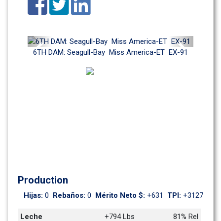
Previous
Next
6TH DAM: Seagull-Bay  Miss America-ET  EX-91
Production
Hijas: 
0
Rebaños: 
0
Mérito Neto $: 
+631
TPI: 
+3127
Leche
+794 Lbs
81% Rel