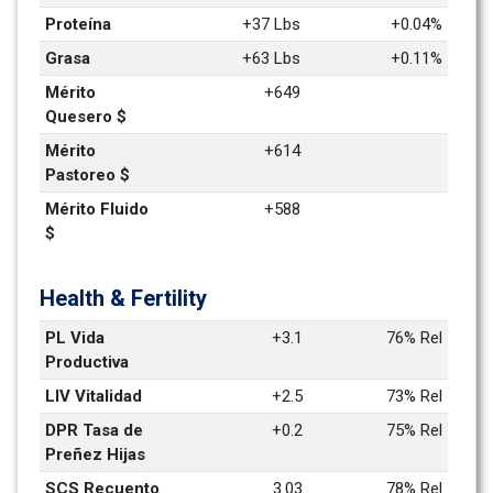
Proteína
+37 Lbs
+0.04%
Grasa
+63 Lbs
+0.11%
Mérito 
+649
Quesero $
Mérito 
+614
Pastoreo $
Mérito Fluido 
+588
$
Health & Fertility
PL Vida 
+3.1
76% Rel
Productiva
LIV Vitalidad
+2.5
73% Rel
DPR Tasa de 
+0.2
75% Rel
Preñez Hijas
SCS Recuento 
3.03
78% Rel