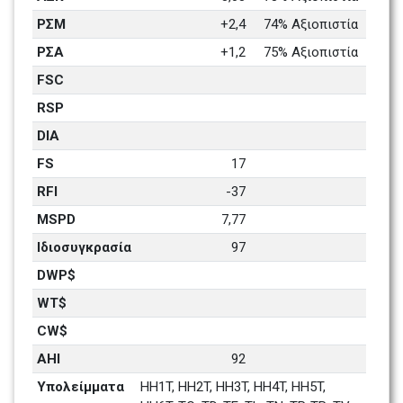
ΡΣΜ
+2,4
74% Αξιοπιστία 
ΡΣΑ
+1,2
75% Αξιοπιστία 
FSC
RSP
DIA
FS
17
RFI
-37
MSPD
7,77
Ιδιοσυγκρασία
97
DWP$
WT$
CW$
AHI
92
Υπολείμματα 
HH1T, HH2T, HH3T, HH4T, HH5T, 