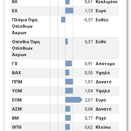
ΚΛ
0,61
Κεκλιμένο
ΕΛ
1,13
Ευρύ 
Πλάγια Όψη 
-0,57
Ευθύς 
Οπίσθιων 
Άκρων
Οπίσθια Όψη 
0,37
Ευθύ 
Οπίσθιων 
Άκρων
ΓΧ
0,91
Απότομο 
ΒΑΧ
0,55
Υψηλό
ΠΠΜ
1,07
Δυνατό 
ΥΟΜ
1,04
Υψηλό
ΕΟΜ
2,07
Ευρύ 
ΑΣΜ
0,68
Δυνατό 
ΒΜ
0,77
Ρηχό
ΘΠΘ
0,62
Κλείνω