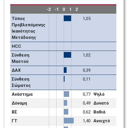
-2
-1
0
1
2
Τύπος 
1,05
Προβλεπόμενης 
Ικανότητας 
Μετάδοσης
HCC
Σύνθεση 
1,02
Μαστού
ΔΑΧ
0,39
Σύνθεση 
0,11
Σώματος
Ανάστημα
0,77
Ψηλό 
Δύναμη 
0,49
Δυνατό 
ΒΣ
0,62
Βαθιά
ΓΤ
1,40
Ανοιχτό