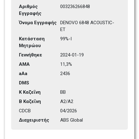
Αριθμός 
003236266848
Εγγραφής
Όνομα Εγγραφής
DENOVO 6848 ACOUSTIC-
ET
Κατάσταση 
99%-I
Μητρώου
Γεννήθηκε 
2024-01-19
ΑΜΑ
11,3%
aAa
2436   
DMS
Κ Καζεΐνη 
BB
Β Καζεΐνη
A2/A2
CDCB
04/2026
Διαχειριστής
ABS Global