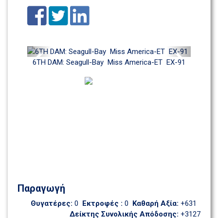
Previous
Next
6TH DAM: Seagull-Bay  Miss America-ET  EX-91
Παραγωγή
Θυγατέρες: 
0
Εκτροφές : 
0
Καθαρή Αξία: 
+631
Δείκτης Συνολικής Απόδοσης: 
+3127