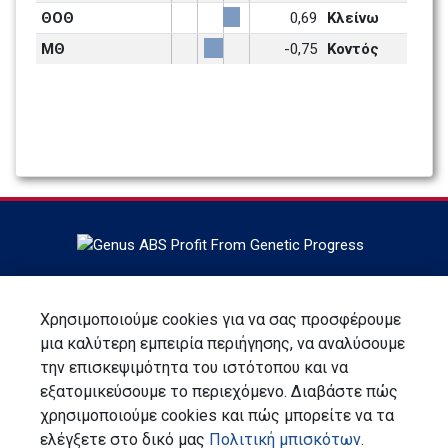
ΘΟΘ
0,69
Κλείνω
ΜΘ
-0,75
Κοντός 
Έδρα στο DeForest, Wisconsin, Η ABS Global είναι ο
παγκόσμιος ηγέτης στη γενετική των βοοειδών, στις
Χρησιμοποιούμε cookies για να σας προσφέρουμε
υπηρεσίες και τεχνολογίες αναπαραγωγής, η ABS Global
μια καλύτερη εμπειρία περιήγησης, να αναλύσουμε
είναι τμήμα της Genus plc.
την επισκεψιμότητα του ιστότοπου και να
εξατομικεύσουμε το περιεχόμενο. Διαβάστε πώς
Εγγραφείτε για ενημερωτικό δελτίο
χρησιμοποιούμε cookies και πώς μπορείτε να τα
ελέγξετε στο δικό μας
Πολιτική μπισκότων
.
Επικοινωνία