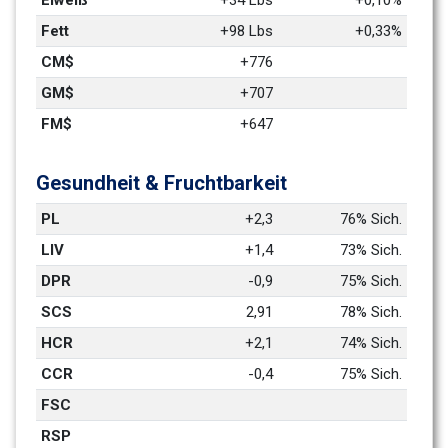
Eiweiß
+34 Lbs
+0,10%
Fett
+98 Lbs
+0,33%
CM$
+776
GM$
+707
FM$
+647
Gesundheit & Fruchtbarkeit
PL
+2,3
76% Sich.
LIV
+1,4
73% Sich.
DPR
-0,9
75% Sich.
SCS
2,91
78% Sich.
HCR
+2,1
74% Sich.
CCR
-0,4
75% Sich.
FSC
RSP