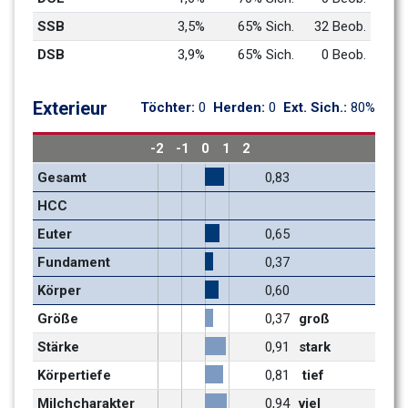
SSB
3,5%
65% Sich.
32 Beob.
DSB
3,9%
65% Sich.
0 Beob.
Exterieur
Töchter: 
0
Herden: 
0
Ext. Sich.: 
80%
-2
-1
0
1
2
Gesamt
0,83
HCC
Euter
0,65
Fundament 
0,37
Körper
0,60
Größe
0,37
groß
Stärke
0,91
stark
Körpertiefe
0,81
 tief
Milchcharakter 
0,94
viel