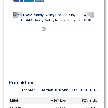
Previous
Next
5TH DAM: Sandy-Valley Robust Ruby-ET EX-90
Produktion
Töchter: 
0
Herden: 
0
NM$: 
+737
TPI®: 
+3166
Milch
+261 Lbs
82% Sich.