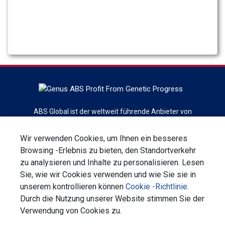
ABS Global ist der weltweit führende Anbieter von
Rindergenetik, Reproduktionsdienstleistungen und -
technologien mit dem Hauptsitz in DeForest, Wisconsin. ABS
Wir verwenden Cookies, um Ihnen ein besseres
Global ist eine Abteilung von Genus plc
Browsing -Erlebnis zu bieten, den Standortverkehr
zu analysieren und Inhalte zu personalisieren. Lesen
Anmeldung für Newsletter
Sie, wie wir Cookies verwenden und wie Sie sie in
unserem kontrollieren können
Cookie -Richtlinie
.
Kontaktieren Sie uns
Datenschutzerklärung
Durch die Nutzung unserer Website stimmen Sie der
Allgemeine Geschäftsbedingungen
Verwendung von Cookies zu.
Unternehmerische Verantwortung