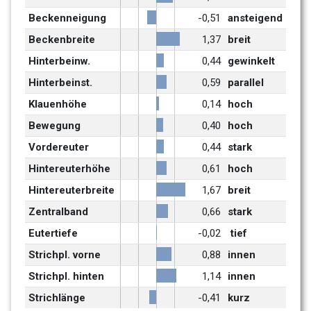
Beckenneigung
-0,51
ansteigend
Beckenbreite
1,37
breit
Hinterbeinw.
0,44
gewinkelt
Hinterbeinst.
0,59
parallel
Klauenhöhe
0,14
hoch
Bewegung
0,40
hoch
Vordereuter
0,44
stark
Hintereuterhöhe
0,61
hoch
Hintereuterbreite
1,67
breit
Zentralband
0,66
stark
Eutertiefe
-0,02
 tief
Strichpl. vorne
0,88
innen
Strichpl. hinten
1,14
innen
Strichlänge
-0,41
kurz