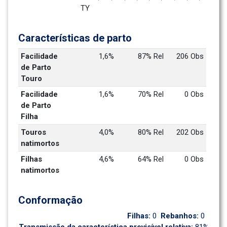
TY
Características de parto
Facilidade 
1,6%
87% Rel
206 Obs
de Parto 
Touro
Facilidade 
1,6%
70% Rel
0 Obs
de Parto 
Filha
Touros 
4,0%
80% Rel
202 Obs
natimortos
Filhas 
4,6%
64% Rel
0 Obs
natimortos
Conformação
Filhas: 
0
Rebanhos: 
0