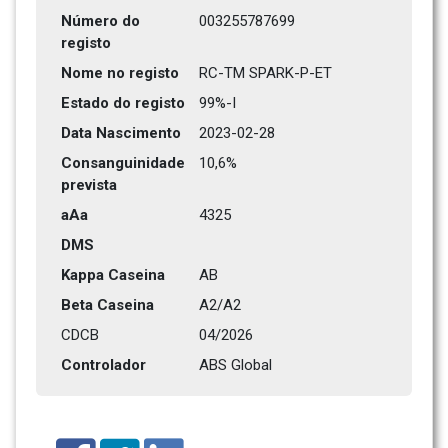
Número do 
003255787699
registo
Nome no registo
RC-TM SPARK-P-ET
Estado do registo
99%-I
Data Nascimento
2023-02-28
Consanguinidade 
10,6%
prevista
aAa
4325   
DMS
Kappa Caseina
AB
Beta Caseina
A2/A2
CDCB
04/2026
Controlador
ABS Global