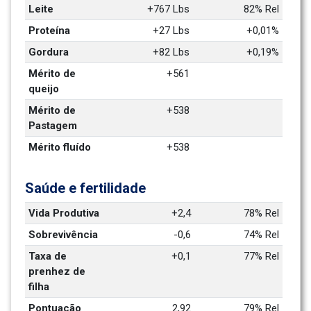
Leite
+767 Lbs
82% Rel
Proteína
+27 Lbs
+0,01%
Gordura
+82 Lbs
+0,19%
Mérito de 
+561
queijo
Mérito de 
+538
Pastagem
Mérito fluído
+538
Saúde e fertilidade
Vida Produtiva
+2,4
78% Rel
Sobrevivência
-0,6
74% Rel
Taxa de 
+0,1
77% Rel
prenhez de 
filha
Pontuação 
2,92
79% Rel