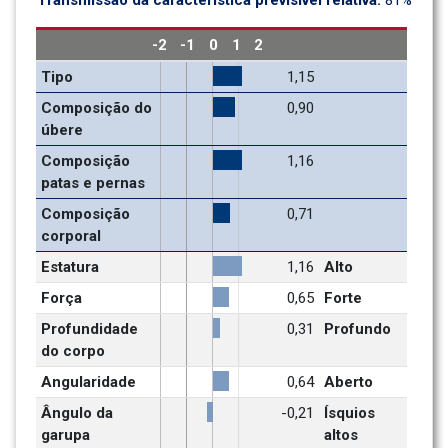
Transmissão da característica previsível relativa: 
81%
-2
-1
0
1
2
Tipo
1,15
Composição do 
0,90
úbere
Composição 
1,16
patas e pernas
Composição 
0,71
corporal
Estatura
1,16
Alto
Força
0,65
Forte
Profundidade 
0,31
Profundo
do corpo
Angularidade
0,64
Aberto
Ângulo da 
-0,21
Ísquios 
garupa
altos 