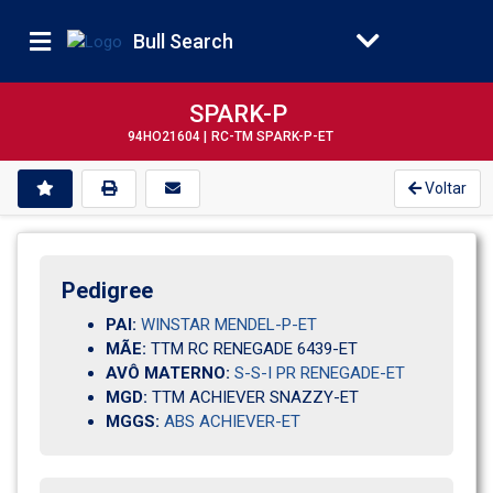
Bull Search
SPARK-P
94HO21604 |
RC-TM SPARK-P-ET
Voltar
Pedigree
PAI:
WINSTAR MENDEL-P-ET
MÃE:
TTM RC RENEGADE 6439-ET
AVÔ MATERNO:
S-S-I PR RENEGADE-ET
MGD:
TTM ACHIEVER SNAZZY-ET
MGGS:
ABS ACHIEVER-ET