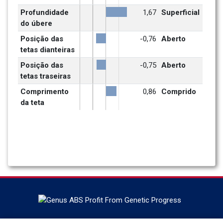
Profundidade 
1,67
Superficial
do úbere
Posição das 
-0,76
Aberto
tetas dianteiras
Posição das 
-0,75
Aberto
tetas traseiras
Comprimento 
0,86
Comprido
da teta
Localizado em DeForest, Wisconsin, a ABS Global é a líder