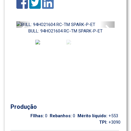
Previous
Next
BULL: 94HO21604 RC-TM SPARK-P-ET
Produção
FIlhas: 
0
Rebanhos: 
0
Mérito líquido: 
+553
TPI: 
+3090