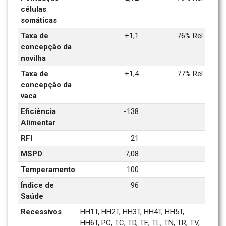
células 
somáticas
Taxa de 
+1,1
76% Rel
concepção da 
novilha
Taxa de 
+1,4
77% Rel
concepção da 
vaca
Eficiência 
-138
Alimentar
RFI
21
MSPD
7,08
Temperamento
100
Índice de 
96
Saúde
Recessivos
HH1T, HH2T, HH3T, HH4T, HH5T, 
HH6T, PC, TC, TD, TE, TL, TN, TR, TV, 