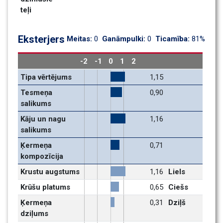
teļi
Eksterjers
Meitas: 
0
Ganāmpulki: 
0
Ticamība: 
81%
-2
-1
0
1
2
Tipa vērtējums
1,15
Tesmeņa 
0,90
salikums
Kāju un nagu 
1,16
salikums
Ķermeņa 
0,71
kompozīcija
Krustu augstums
1,16
Liels
Krūšu platums
0,65
Ciešs
Ķermeņa 
0,31
Dziļš
dziļums