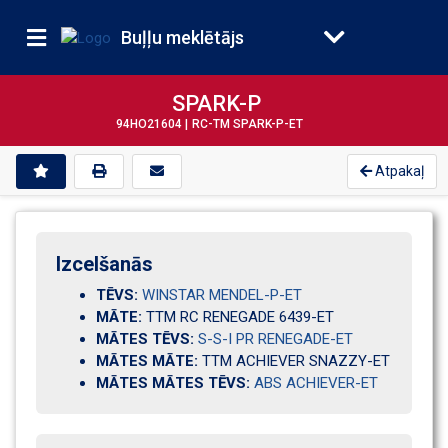
Buļļu meklētājs
SPARK-P
94HO21604 |
RC-TM SPARK-P-ET
Atpakaļ
Izcelšanās
TĒVS:
WINSTAR MENDEL-P-ET
MĀTE:
TTM RC RENEGADE 6439-ET
MĀTES TĒVS:
S-S-I PR RENEGADE-ET
MĀTES MĀTE:
TTM ACHIEVER SNAZZY-ET
MĀTES MĀTES TĒVS:
ABS ACHIEVER-ET