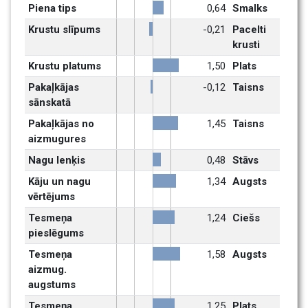
Piena tips
0,64
Smalks
Krustu slīpums
-0,21
Pacelti 
krusti
Krustu platums
1,50
Plats
Pakaļkājas 
-0,12
Taisns
sānskatā
Pakaļkājas no 
1,45
Taisns
aizmugures
Nagu lenķis
0,48
Stāvs
Kāju un nagu 
1,34
Augsts
vērtējums
Tesmeņa 
1,24
Ciešs
pieslēgums
Tesmeņa 
1,58
Augsts
aizmug. 
augstums
Tesmeņa 
1,25
Plats