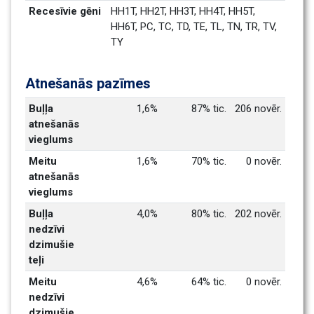
Recesīvie gēni
HH1T, HH2T, HH3T, HH4T, HH5T, 
HH6T, PC, TC, TD, TE, TL, TN, TR, TV, 
TY
Atnešanās pazīmes
Buļļa 
1,6%
87% tic.
206 novēr.
atnešanās 
vieglums
Meitu 
1,6%
70% tic.
0 novēr.
atnešanās 
vieglums
Buļļa 
4,0%
80% tic.
202 novēr.
nedzīvi 
dzimušie 
teļi
Meitu 
4,6%
64% tic.
0 novēr.
nedzīvi 
dzimušie 