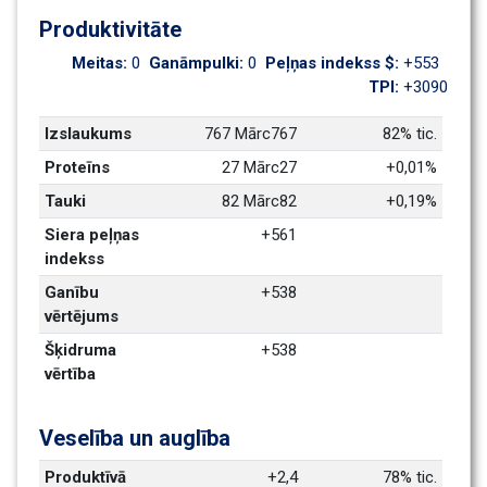
Produktivitāte
Meitas: 
0
Ganāmpulki: 
0
Peļņas indekss $: 
+553
TPI: 
+3090
Izslaukums
767 Mārc767
82% tic.
Proteīns
27 Mārc27
+0,01%
Tauki
82 Mārc82
+0,19%
Siera peļņas 
+561
indekss
Ganību 
+538
vērtējums
Šķidruma 
+538
vērtība
Veselība un auglība
Produktīvā 
+2,4
78% tic.