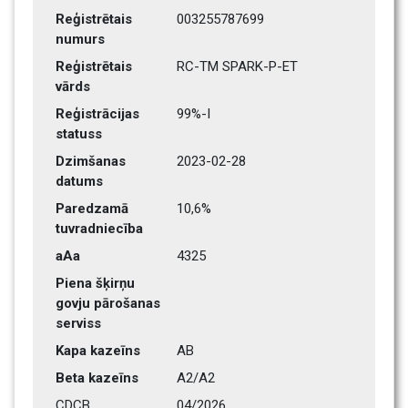
Reģistrētais 
003255787699
numurs
Reģistrētais 
RC-TM SPARK-P-ET
vārds
Reģistrācijas 
99%-I
statuss
Dzimšanas 
2023-02-28
datums
Paredzamā 
10,6%
tuvradniecība
aAa
4325   
Piena šķirņu 
govju pārošanas 
serviss
Kapa kazeīns
AB
Beta kazeīns
A2/A2
CDCB
04/2026