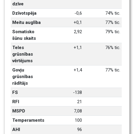
dzīve
Dzīvotspēja
-0,6
74% tic.
Meitu auglība
+0,1
77% tic.
Somatisko 
2,92
79% tic.
šūnu skaits
Teles 
+1,1
76% tic.
grūsnības 
vērtējums
Govju 
+1,4
77% tic.
grūsnības 
rādītājs
FS
-138
RFI
21
MSPD
7,08
Temperaments
100
AHI
96