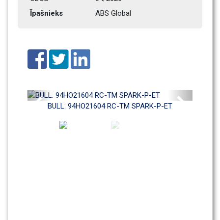
Īpašnieks
ABS Global
Previous
Next
BULL: 94HO21604 RC-TM SPARK-P-ET