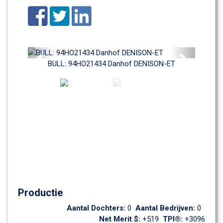
Previous
Next
BULL: 94HO21434 Danhof DENISON-ET
Productie
Aantal Dochters: 
0
Aantal Bedrijven: 
0
Net Merit $: 
+519
TPI®: 
+3096