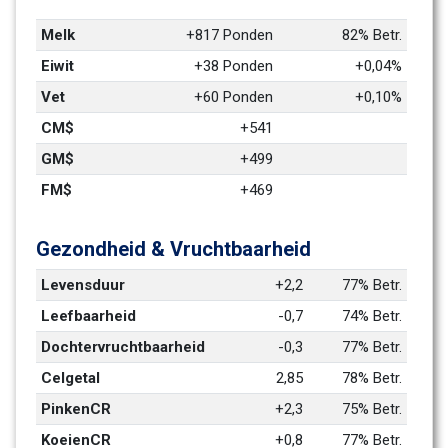
Melk
+817 Ponden
82% Betr.
Eiwit
+38 Ponden
+0,04%
Vet
+60 Ponden
+0,10%
CM$
+541
GM$
+499
FM$
+469
Gezondheid & Vruchtbaarheid
Levensduur
+2,2
77% Betr.
Leefbaarheid
-0,7
74% Betr.
Dochtervruchtbaarheid
-0,3
77% Betr.
Celgetal
2,85
78% Betr.
PinkenCR
+2,3
75% Betr.
KoeienCR
+0,8
77% Betr.