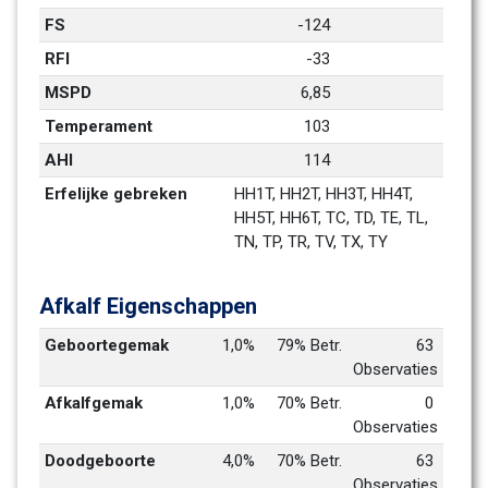
FS
-124
RFI
-33
MSPD
6,85
Temperament
103
AHI
114
Erfelijke gebreken
HH1T, HH2T, HH3T, HH4T, 
HH5T, HH6T, TC, TD, TE, TL, 
TN, TP, TR, TV, TX, TY
Afkalf Eigenschappen
Geboortegemak
1,0%
79% Betr.
63 
Observaties
Afkalfgemak
1,0%
70% Betr.
0 
Observaties
Doodgeboorte
4,0%
70% Betr.
63 
Observaties