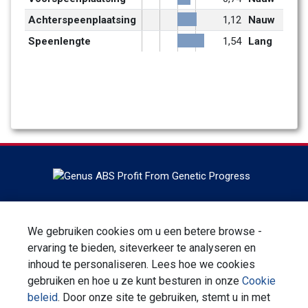
Achterspeenplaatsing
1,12
Nauw
Speenlengte
1,54
Lang
Headquartered in DeForest, Wisconsin, ABS Global is the
world leader in bovine genetics, reproduction services and
We gebruiken cookies om u een betere browse -
technologies. ABS Global is a division of Genus plc.
ervaring te bieden, siteverkeer te analyseren en
inhoud te personaliseren. Lees hoe we cookies
Aanmelden voor Nieuwsbrief
gebruiken en hoe u ze kunt besturen in onze
Cookie
beleid
. Door onze site te gebruiken, stemt u in met
Neem contact met ons op
Pricacy Statement