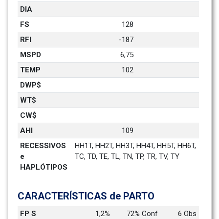
DIA
FS
128
RFI
-187
MSPD
6,75
TEMP
102
DWP$
WT$
CW$
AHI
109
RECESSIVOS 
HH1T, HH2T, HH3T, HH4T, HH5T, HH6T, 
e 
TC, TD, TE, TL, TN, TP, TR, TV, TY
HAPLÓTIPOS
CARACTERÍSTICAS de PARTO
FP S
1,2%
72% Conf
6 Obs