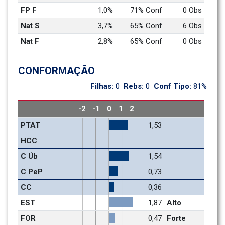
FP F
1,0%
71% Conf
0 Obs
Nat S
3,7%
65% Conf
6 Obs
Nat F
2,8%
65% Conf
0 Obs
CONFORMAÇÃO
Filhas: 
0
Rebs: 
0
Conf Tipo: 
81%
-2
-1
0
1
2
PTAT
1,53
HCC
C Úb
1,54
C PeP
0,73
CC
0,36
EST
1,87
Alto
FOR
0,47
Forte