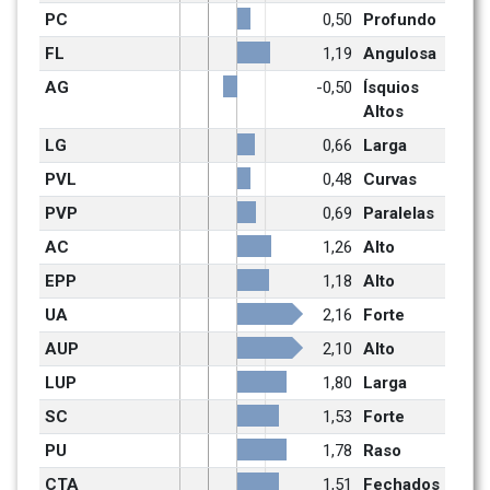
PC
0,50
Profundo
FL
1,19
Angulosa
AG
-0,50
Ísquios 
Altos
LG
0,66
Larga
PVL
0,48
Curvas
PVP
0,69
Paralelas
AC
1,26
Alto
EPP
1,18
Alto
UA
2,16
Forte
AUP
2,10
Alto
LUP
1,80
Larga
SC
1,53
Forte
PU
1,78
Raso
CTA
1,51
Fechados