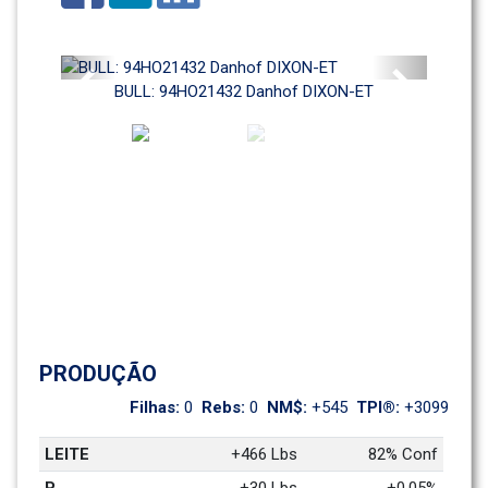
Previous
Next
BULL: 94HO21432 Danhof DIXON-ET
PRODUÇÃO
Filhas: 
0
Rebs: 
0
NM$: 
+545
TPI®: 
+3099
LEITE
+466 Lbs
82% Conf