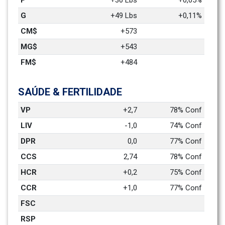
P
+30 Lbs
+0,05%
G
+49 Lbs
+0,11%
CM$
+573
MG$
+543
FM$
+484
SAÚDE & FERTILIDADE
VP
+2,7
78% Conf
LIV
-1,0
74% Conf
DPR
0,0
77% Conf
CCS
2,74
78% Conf
HCR
+0,2
75% Conf
CCR
+1,0
77% Conf
FSC
RSP