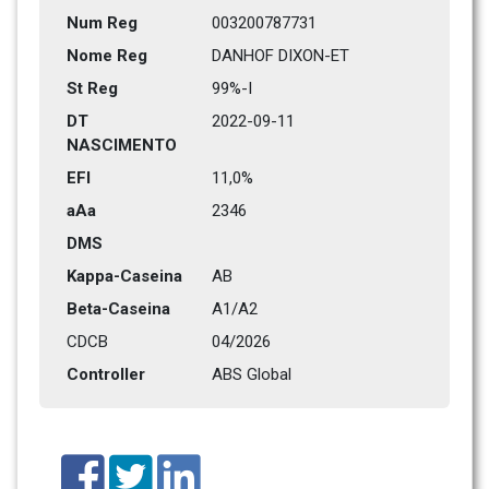
Num Reg
003200787731
Nome Reg
DANHOF DIXON-ET
St Reg
99%-I 
DT 
2022-09-11
NASCIMENTO
EFI
11,0%
aAa
2346   
DMS
Kappa-Caseina
AB
Beta-Caseina
A1/A2
CDCB
04/2026
Controller
ABS Global