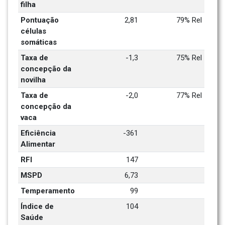
filha
Pontuação 
2,81
79% Rel
células 
somáticas
Taxa de 
-1,3
75% Rel
concepção da 
novilha
Taxa de 
-2,0
77% Rel
concepção da 
vaca
Eficiência 
-361
Alimentar
RFI
147
MSPD
6,73
Temperamento
99
Índice de 
104
Saúde