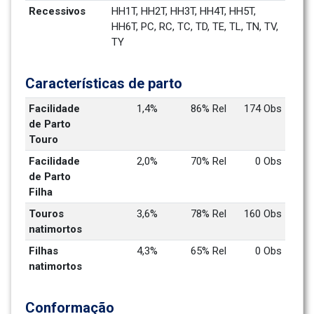
Recessivos
HH1T, HH2T, HH3T, HH4T, HH5T, 
HH6T, PC, RC, TC, TD, TE, TL, TN, TV, 
TY
Características de parto
Facilidade 
1,4%
86% Rel
174 Obs
de Parto 
Touro
Facilidade 
2,0%
70% Rel
0 Obs
de Parto 
Filha
Touros 
3,6%
78% Rel
160 Obs
natimortos
Filhas 
4,3%
65% Rel
0 Obs
natimortos
Conformação