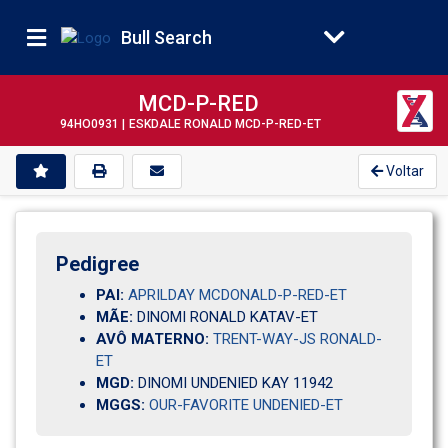
Bull Search
MCD-P-RED
94HO0931 |
ESKDALE RONALD MCD-P-RED-ET
Voltar
Pedigree
PAI:
APRILDAY MCDONALD-P-RED-ET
MÃE:
DINOMI RONALD KATAV-ET
AVÔ MATERNO:
TRENT-WAY-JS RONALD-
ET
MGD:
DINOMI UNDENIED KAY 11942     
MGGS:
OUR-FAVORITE UNDENIED-ET