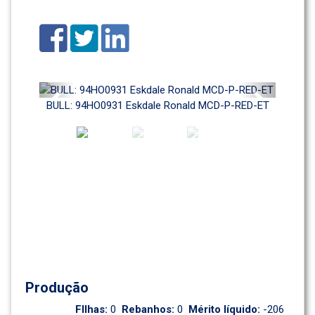
Previous
Next
BULL: 94HO0931 Eskdale Ronald MCD-P-RED-ET
Produção
FIlhas: 
0
Rebanhos: 
0
Mérito líquido: 
-206