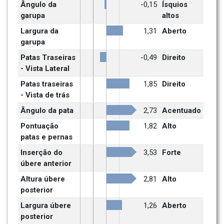
Ângulo da 
-0,15
Ísquios 
garupa
altos 
Largura da 
1,31
Aberto
garupa
Patas Traseiras 
-0,49
Direito
- Vista Lateral
Patas traseiras 
1,85
Direito
- Vista de trás
Ângulo da pata
2,73
Acentuado
Pontuação 
1,82
Alto
patas e pernas
Inserção do 
3,53
Forte
úbere anterior
Altura úbere 
2,81
Alto
posterior
Largura úbere 
1,26
Aberto
posterior