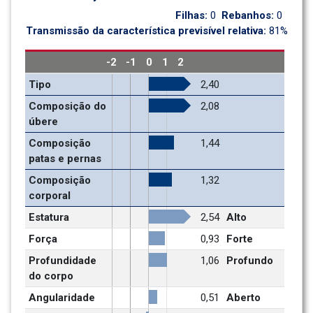
Filhas: 
0
Rebanhos: 
0
Transmissão da característica previsível relativa: 
81%
-2
-1
0
1
2
Tipo
2,40
Composição do 
2,08
úbere
Composição 
1,44
patas e pernas
Composição 
1,32
corporal
Estatura
2,54
Alto
Força
0,93
Forte
Profundidade 
1,06
Profundo
do corpo
Angularidade
0,51
Aberto