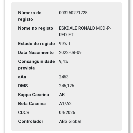
Número do 
003250271728
registo
Nome no registo
ESKDALE RONALD MCD-P-
RED-ET
Estado do registo
99%-I 
Data Nascimento
2022-08-09
Consanguinidade 
9,4%
prevista
aAa
2463   
DMS
246,126      
Kappa Caseina
AB
Beta Caseina
A1/A2
CDCB
04/2026
Controlador
ABS Global