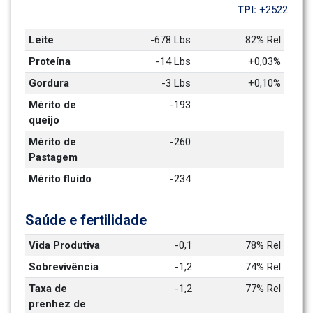
TPI: 
+2522
Leite
-678 Lbs
82% Rel
Proteína
-14 Lbs
+0,03%
Gordura
-3 Lbs
+0,10%
Mérito de 
-193
queijo
Mérito de 
-260
Pastagem
Mérito fluído
-234
Saúde e fertilidade
Vida Produtiva
-0,1
78% Rel
Sobrevivência
-1,2
74% Rel
Taxa de 
-1,2
77% Rel
prenhez de 