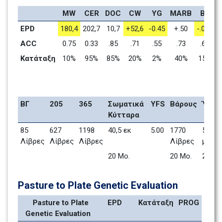
MW
CER
DOC
CW
YG
MARB
BF
EPD
180,4
202,7
10,7
+52,6
-0.45
+.50
-.068
+
ACC
0.75
0.33
.85
.71
.55
.73
.64
Κατάταξη
10%
95%
85%
20%
2%
40%
15%
ΒΓ
205
365
Σωματικά 
YFS
Βάρους
Ύψος
Κύτταρα 
85 
627 
1198 
40,5 εκ
5.00
1770 
51.50 
Λίβρες
Λίβρες
Λίβρες
Λίβρες
μέσα
20 Mo.    
20 Mo.    
Pasture to Plate Genetic Evaluation
Pasture to Plate 
EPD
Κατάταξη
PROG
Genetic Evaluation