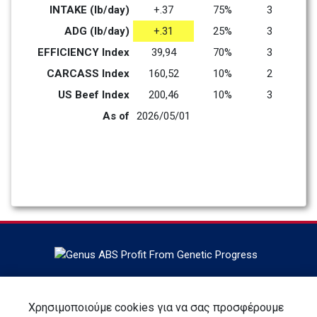
INTAKE (lb/day)
+.37
75%
3
ADG (lb/day)
+.31
25%
3
EFFICIENCY Index
39,94
70%
3
CARCASS Index
160,52
10%
2
US Beef Index
200,46
10%
3
As of
2026/05/01
Έδρα στο DeForest, Wisconsin, Η ABS Global είναι ο
παγκόσμιος ηγέτης στη γενετική των βοοειδών, στις
Χρησιμοποιούμε cookies για να σας προσφέρουμε
υπηρεσίες και τεχνολογίες αναπαραγωγής, η ABS Global