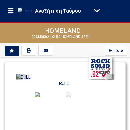
Αναζήτηση Ταύρου
HOMELAND
29SM0502 |
CLRS HOMELAND 327H
Πίσω
Previous
Next
BULL: 