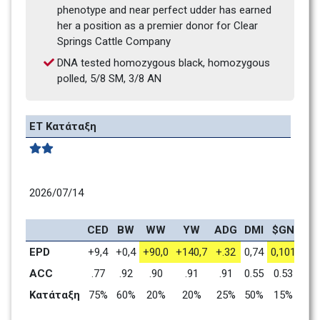
phenotype and near perfect udder has earned 
her a position as a premier donor for Clear 
Springs Cattle Company
DNA tested homozygous black, homozygous 
polled, 5/8 SM, 3/8 AN
ΕΤ Κατάταξη 
2026/07/14
CED
BW
WW
YW
ADG
DMI
$GN
CE
EPD
+9,4
+0,4
+90,0
+140,7
+.32
0,74
0,101
+5,
ACC
.77
.92
.90
.91
.91
0.55
0.53
.7
Κατάταξη
75%
60%
20%
20%
25%
50%
15%
75