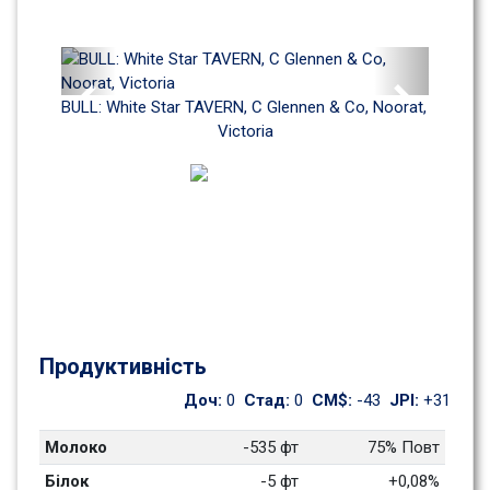
Previous
Next
BULL: White Star TAVERN, C Glennen & Co, Noorat, 
Victoria
Продуктивність
Доч: 
0
Стад: 
0
CM$: 
-43
JPI: 
+31
Молоко
-535 фт
75% Повт
Білок
-5 фт
+0,08%