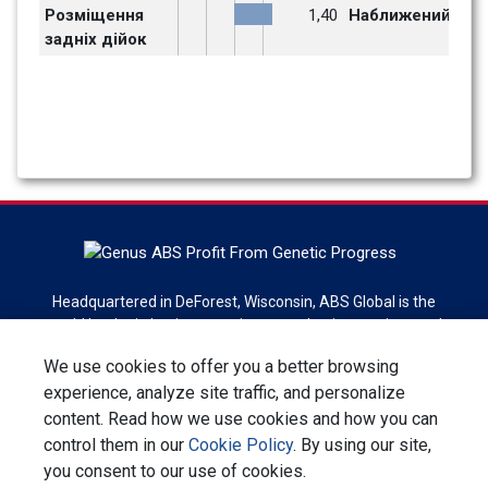
Розміщення 
1,40
Наближений
задніх дійок
Headquartered in DeForest, Wisconsin, ABS Global is the
world leader in bovine genetics, reproduction services and
technologies. ABS Global is a division of Genus plc.
We use cookies to offer you a better browsing
experience, analyze site traffic, and personalize
Sign up for newsletter
content. Read how we use cookies and how you can
control them in our
Cookie Policy
. By using our site,
Звязатися з нами
Конфіденційність
Терміни та умови
you consent to our use of cookies.
Корпоративна відповідальність