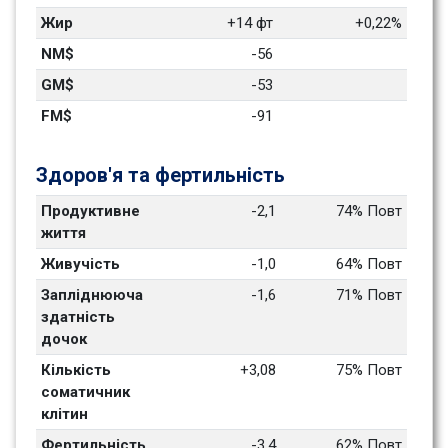
Жир
+14 фт
+0,22%
NM$
-56
GM$
-53
FM$
-91
Здоров'я та фертильність
Продуктивне 
-2,1
74% Повт
життя
Живучість
-1,0
64% Повт
Запліднююча 
-1,6
71% Повт
здатність 
дочок
Кількість 
+3,08
75% Повт
соматичник 
клітин
Фертильність 
-3,4
62% Повт