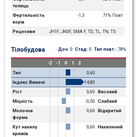
телиць
Фертильність 
-1,3
71% Повт
корів
Рецесиви
JH1F, JNSF, SMA F, TD, TL, TN, TS
Тілобудова
Доч: 
0
Стад: 
0
Тип повт.: 
78%
-2
-1
0
1
2
Тип
0,60
Індекс Вимені
14,80
Ріст
0,60
Високий
Міцність
-0,50
Слабкий
Молочна 
0,60
Відкритий
форма
Кут нахилу 
0,60
Нахилений
крижів