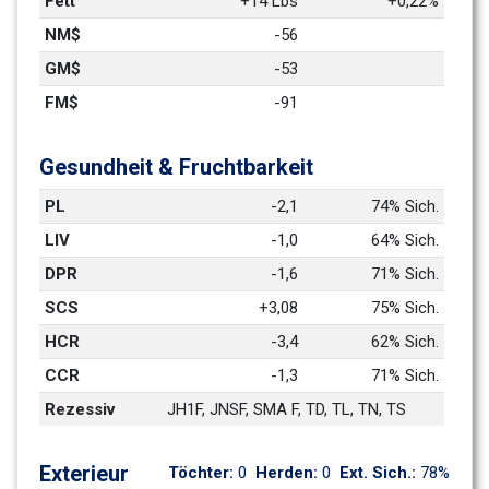
Fett
+14 Lbs
+0,22%
NM$
-56
GM$
-53
FM$
-91
Gesundheit & Fruchtbarkeit
PL
-2,1
74% Sich.
LIV
-1,0
64% Sich.
DPR
-1,6
71% Sich.
SCS
+3,08
75% Sich.
HCR
-3,4
62% Sich.
CCR
-1,3
71% Sich.
Rezessiv
JH1F, JNSF, SMA F, TD, TL, TN, TS
Exterieur
Töchter: 
0
Herden: 
0
Ext. Sich.: 
78%