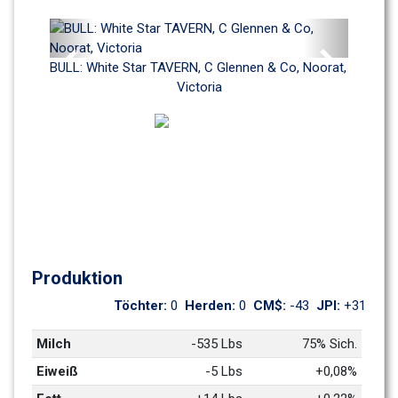
Previous
Next
BULL: White Star TAVERN, C Glennen & Co, Noorat, 
Victoria
Produktion
Töchter: 
0
Herden: 
0
CM$: 
-43
JPI: 
+31
Milch
-535 Lbs
75% Sich.
Eiweiß
-5 Lbs
+0,08%