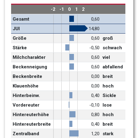
-2
-1
0
1
2
Gesamt
0,60
JUI
14,80
Größe
0,60
groß
Stärke
-0,50
schwach
Milchcharakter 
0,60
viel
Beckenneigung
0,60
abfallend
Beckenbreite
0,00
breit
Klauenhöhe
0,00
hoch
Hinterbeinw.
0,40
Sickle
Vordereuter
-0,10
lose
Hintereuterhöhe
0,80
hoch
Hintereuterbreite
0,40
breit
Zentralband
1,20
stark