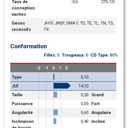
Taux de 
-0,6
72% CD
conception 
vaches
Genes 
JH1F, JNSF, SMA F, TD, TE, TL, TN, TS, 
recéssifs
TX
Conformation
Filles: 
0
Troupeaux: 
0
CD Type: 
80%
-2
-1
0
1
2
Type
0,10
JUI
14,10
Taille
0,50
Grand
Puissance
0,00
Fort
Angularité
0,60
Angulaire
Inclinaison 
0,40
Incliné
de bassin