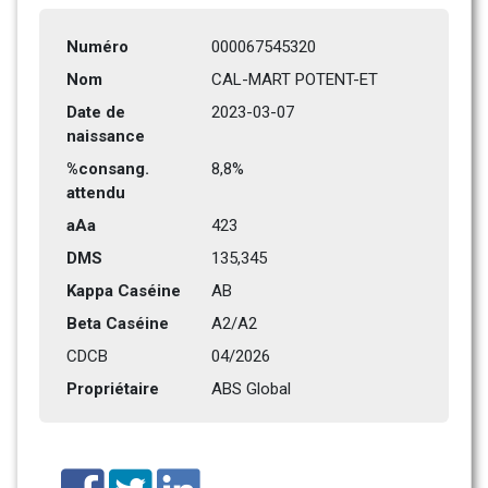
Numéro
000067545320
Nom
CAL-MART POTENT-ET
Date de 
2023-03-07
naissance
%consang. 
8,8%
attendu
aAa
423    
DMS
135,345      
Kappa Caséine
AB
Beta Caséine
A2/A2
CDCB
04/2026
Propriétaire
ABS Global