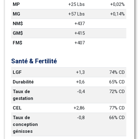
MP
+25 Lbs
+0,02%
MG
+57 Lbs
+0,14%
NM$
+437
GM$
+415
FM$
+407
Santé & Fertilité
LGF
+1,3
74% CD
Durabilité
+0,6
65% CD
Taux de 
-0,4
72% CD
gestation
CEL
+2,86
77% CD
Taux de 
-0,8
66% CD
conception 
génisses