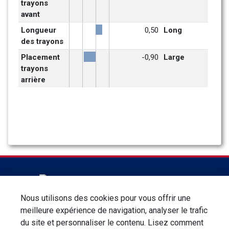
trayons 
avant
Longueur 
0,50
Long
des trayons
Placement 
-0,90
Large
trayons 
arrière
Nous utilisons des cookies pour vous offrir une
Bovec. 69 chemin des Molières - ZA du Charpenay - 69210
meilleure expérience de navigation, analyser le trafic
LENTILLY - France - Tél : 04.72.52.34.60
du site et personnaliser le contenu. Lisez comment