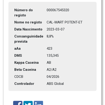
Número do 
000067545320
registo
Nome no registo
CAL-MART POTENT-ET
Data Nascimento
2023-03-07
Consanguinidade 
8,8%
prevista
aAa
423    
DMS
135,345      
Kappa Caseina
AB
Beta Caseina
A2/A2
CDCB
04/2026
Controlador
ABS Global