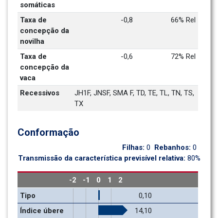
somáticas
Taxa de 
-0,8
66% Rel
concepção da 
novilha
Taxa de 
-0,6
72% Rel
concepção da 
vaca
Recessivos
JH1F, JNSF, SMA F, TD, TE, TL, TN, TS, 
TX
Conformação
Filhas: 
0
Rebanhos: 
0
Transmissão da característica previsível relativa: 
80%
-2
-1
0
1
2
Tipo
0,10
Índice úbere 
14,10