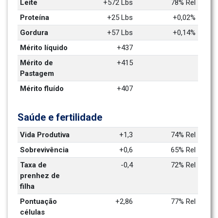
Leite
+572 Lbs
78% Rel
Proteína
+25 Lbs
+0,02%
Gordura
+57 Lbs
+0,14%
Mérito líquido
+437
Mérito de 
+415
Pastagem
Mérito fluído
+407
Saúde e fertilidade
Vida Produtiva
+1,3
74% Rel
Sobrevivência
+0,6
65% Rel
Taxa de 
-0,4
72% Rel
prenhez de 
filha
Pontuação 
+2,86
77% Rel
células 