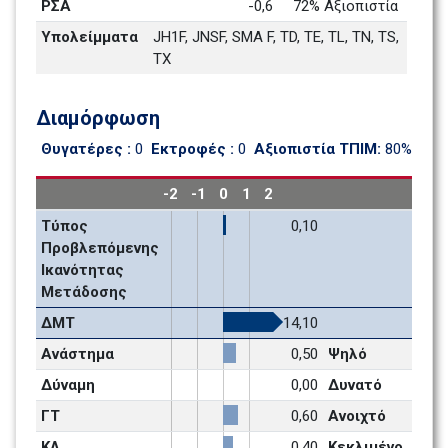
ΡΣΑ
-0,6
72% Αξιοπιστία 
Υπολείμματα 
JH1F, JNSF, SMA F, TD, TE, TL, TN, TS, 
TX
Διαμόρφωση
Θυγατέρες : 
0
Εκτροφές : 
0
Αξιοπιστία ΤΠΙΜ: 
80%
-2
-1
0
1
2
Τύπος 
0,10
Προβλεπόμενης 
Ικανότητας 
Μετάδοσης
ΔΜΤ
14,10
Ανάστημα
0,50
Ψηλό 
Δύναμη 
0,00
Δυνατό 
ΓΤ
0,60
Ανοιχτό
ΚΛ
0,40
Κεκλιμένο