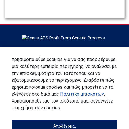
Έδρα στο DeForest, Wisconsin, Η ABS Global είναι ο
παγκόσμιος ηγέτης στη γενετική των βοοειδών, στις
Χρησιμοποιούμε cookies για να σας προσφέρουμε
υπηρεσίες και τεχνολογίες αναπαραγωγής, η ABS Global
μια καλύτερη εμπειρία περιήγησης, να αναλύσουμε
είναι τμήμα της Genus plc.
την επισκεψιμότητα του ιστότοπου και να
εξατομικεύσουμε το περιεχόμενο. Διαβάστε πώς
Εγγραφείτε για ενημερωτικό δελτίο
χρησιμοποιούμε cookies και πώς μπορείτε να τα
ελέγξετε στο δικό μας
Πολιτική μπισκότων
.
Επικοινωνία
Χρησιμοποιώντας τον ιστότοπό μας, συναινείτε
Δήλωση Προστασίας Προσωπικών Δεδομένων
στη χρήση των cookies.
Όροι και Προϋποθέσεις
Συλλογική Ευθύνη
Αποδέχομαι