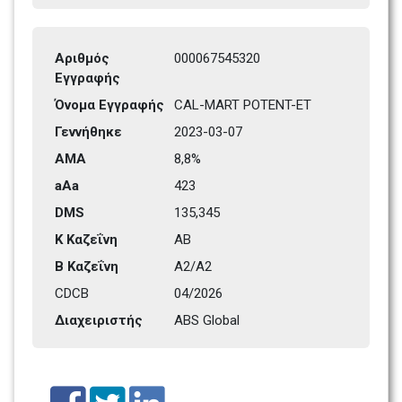
Αριθμός 
000067545320
Εγγραφής
Όνομα Εγγραφής
CAL-MART POTENT-ET
Γεννήθηκε 
2023-03-07
ΑΜΑ
8,8%
aAa
423    
DMS
135,345      
Κ Καζεΐνη 
AB
Β Καζεΐνη
A2/A2
CDCB
04/2026
Διαχειριστής
ABS Global