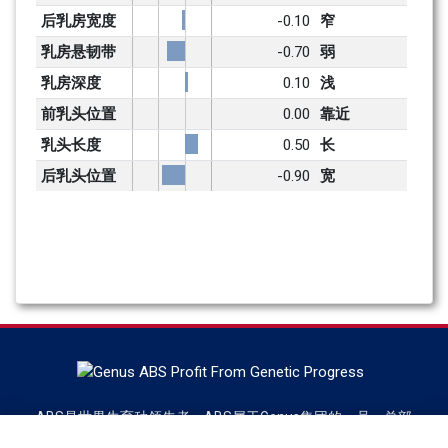
后乳房宽度
-0.10
窄
乳房悬韧带
-0.70
弱
乳房深度
0.10
浅
前乳头位置
0.00
靠近
乳头长度
0.50
长
后乳头位置
-0.90
宽
ABS是世界牛育种领先者，ABS属于Genus集团的一员，总部
位于美国威斯康辛DeForest