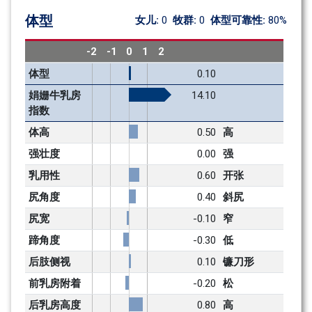
体型
女儿: 
0
牧群: 
0
体型可靠性: 
80%
-2
-1
0
1
2
体型
0.10
娟姗牛乳房
14.10
指数
体高
0.50
高
强壮度
0.00
强
乳用性
0.60
开张
尻角度
0.40
斜尻
尻宽
-0.10
窄
蹄角度
-0.30
低
后肢侧视
0.10
镰刀形
前乳房附着
-0.20
松
后乳房高度
0.80
高