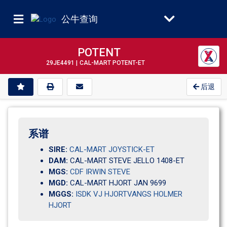
公牛查询
POTENT
29JE4491 |
CAL-MART POTENT-ET
后退
系谱
SIRE:
CAL-MART JOYSTICK-ET
DAM:
CAL-MART STEVE JELLO 1408-ET
MGS:
CDF IRWIN STEVE
MGD:
CAL-MART HJORT JAN 9699                           
MGGS:
ISDK VJ HJORTVANGS HOLMER
HJORT