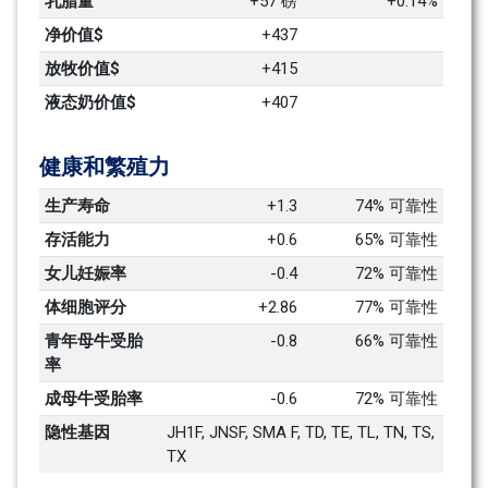
乳脂量
+57 磅
+0.14%
净价值$
+437
放牧价值$
+415
液态奶价值$
+407
健康和繁殖力
生产寿命
+1.3
74% 可靠性
存活能力
+0.6
65% 可靠性
女儿妊娠率
-0.4
72% 可靠性
体细胞评分
+2.86
77% 可靠性
青年母牛受胎
-0.8
66% 可靠性
率
成母牛受胎率
-0.6
72% 可靠性
隐性基因
JH1F, JNSF, SMA F, TD, TE, TL, TN, TS, 
TX