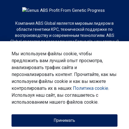
Компания ABS Global является мировым лидером в
области генетики КРС, технической поддержке по
воспроизводству и современным технологиям. ABS
Global является подразделением Genus plc, наш главный
офис находится в г.Дефорест, Висконсин.
Мы используем файлы cookie, чтобы
предложить вам лучший опыт просмотра,
анализировать трафик сайта и
персонализировать контент. Прочитайте, как мы
используем файлы cookie и как вы можете
Подписаться на рассылку
контролировать их в наших
Политика cookie
.
Используя наш сайт, вы соглашаетесь с
Связаться с нами
Положение о конфиденциальности
использованием нашего файлов cookie.
Условия
Корпоративная ответственность
Принимать
Call us (34) 3319-5400