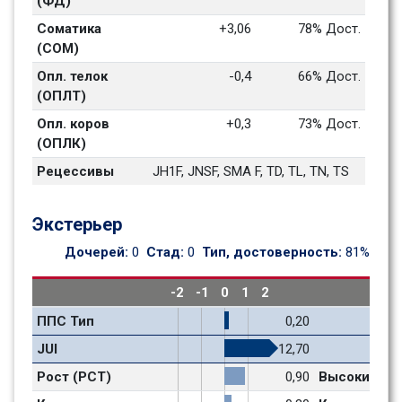
(ФД)
Соматика 
+3,06
78% Дост.
(СОМ)
Опл. телок 
-0,4
66% Дост.
(ОПЛТ)
Опл. коров 
+0,3
73% Дост.
(ОПЛК)
Рецессивы
JH1F, JNSF, SMA F, TD, TL, TN, TS
Экстерьер
Дочерей: 
0
Стад: 
0
Тип, достоверность: 
81%
-2
-1
0
1
2
ППС Тип
0,20
JUI
12,70
Рост (РСТ)
0,90
Высокий