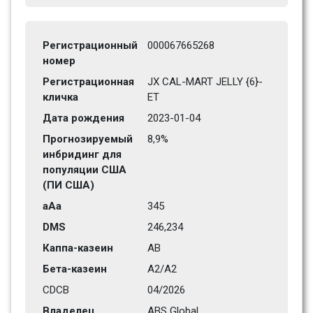
Регистрационный 
000067665268
номер
Регистрационная 
JX CAL-MART JELLY {6}-
кличка
ET
Дата рождения
2023-01-04
Прогнозируемый 
8,9%
инбридинг для 
популяции США 
(ПИ США)
aAa
345    
DMS
246,234      
Каппа-казеин
AB
Бета-казеин
A2/A2
CDCB
04/2026
Владелец
ABS Global