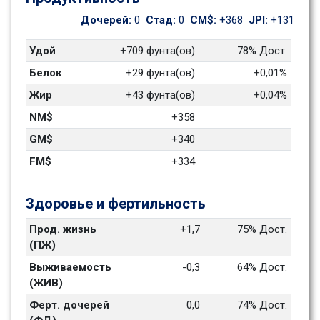
Дочерей: 
0
Стад: 
0
CM$: 
+368
JPI: 
+131
Удой
+709 фунта(ов)
78% Дост.
Белок
+29 фунта(ов)
+0,01%
Жир
+43 фунта(ов)
+0,04%
NM$
+358
GM$
+340
FM$
+334
Здоровье и фертильность
Прод. жизнь 
+1,7
75% Дост.
(ПЖ)
Выживаемость 
-0,3
64% Дост.
(ЖИВ)
Ферт. дочерей 
0,0
74% Дост.