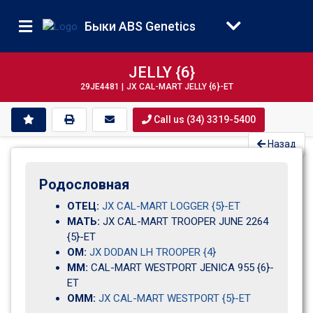
Быки ABS Genetics
JELLY {6}
29JE4481 |
JX CAL-MART JELLY {6}-ET
Call us (34) 3319-5400
Назад
Родословная
ОТЕЦ:
JX CAL-MART LOGGER {5}-ET
МАТЬ:
JX CAL-MART TROOPER JUNE 2264 
{5}-ET
ОМ:
JX DODAN LH TROOPER {4}
ММ:
CAL-MART WESTPORT JENICA 955 {6}-
ET
ОММ:
JX CAL-MART WESTPORT {5}-ET