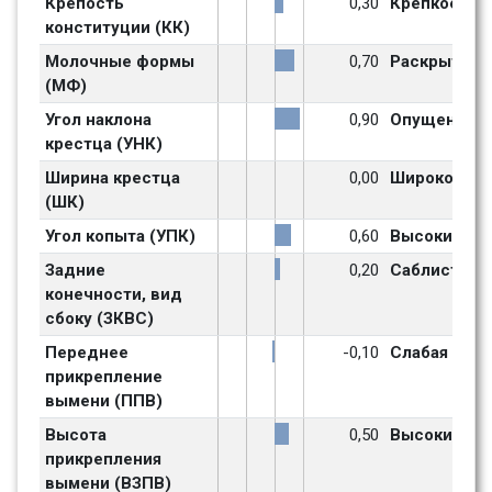
Крепость 
0,30
Крепкое
конституции (КК)
Молочные формы 
0,70
Раскрытый
(МФ)
Угол наклона 
0,90
Опущен
крестца (УНК)
Ширина крестца 
0,00
Широкое
(ШК)
Угол копыта (УПК)
0,60
Высокий
Задние 
0,20
Саблистые
конечности, вид 
сбоку (ЗКВС)
Переднее 
-0,10
Слабая
прикрепление 
вымени (ППВ)
Высота 
0,50
Высокий
прикрепления 
вымени (ВЗПВ)