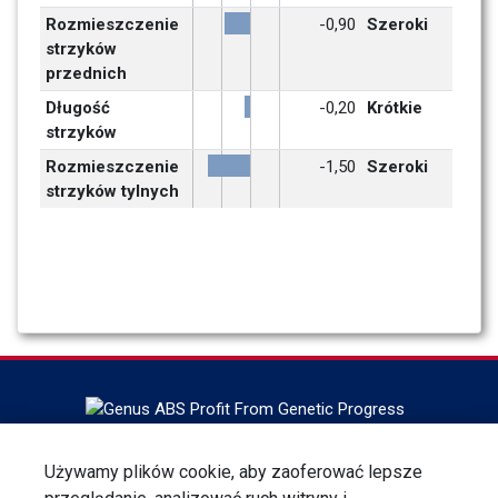
Rozmieszczenie 
-0,90
Szeroki
strzyków 
przednich
Długość 
-0,20
Krótkie
strzyków
Rozmieszczenie 
-1,50
Szeroki
strzyków tylnych
Headquartered in DeForest, Wisconsin, ABS Global is the
Używamy plików cookie, aby zaoferować lepsze
world leader in bovine genetics, reproduction services and