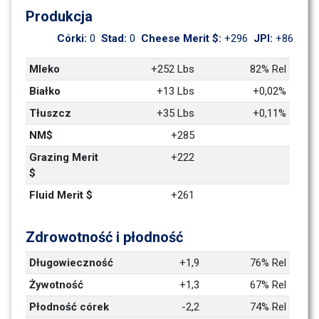
Produkcja
Córki: 
0
Stad: 
0
Cheese Merit $: 
+296
JPI: 
+86
Mleko
+252 Lbs
82% Rel
Białko
+13 Lbs
+0,02%
Tłuszcz
+35 Lbs
+0,11%
NM$
+285
Grazing Merit 
+222
$
Fluid Merit $
+261
Zdrowotność i płodność
Długowieczność
+1,9
76% Rel
Żywotność
+1,3
67% Rel
Płodność córek
-2,2
74% Rel