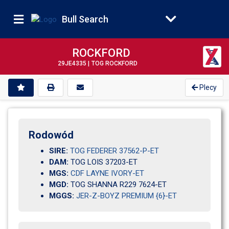
Bull Search
ROCKFORD
29JE4335 |
TOG ROCKFORD
Plecy
Rodowód
SIRE:
TOG FEDERER 37562-P-ET
DAM:
TOG LOIS 37203-ET                                 
MGS:
CDF LAYNE IVORY-ET
MGD:
TOG SHANNA R229 7624-ET       
MGGS:
JER-Z-BOYZ PREMIUM {6}-ET