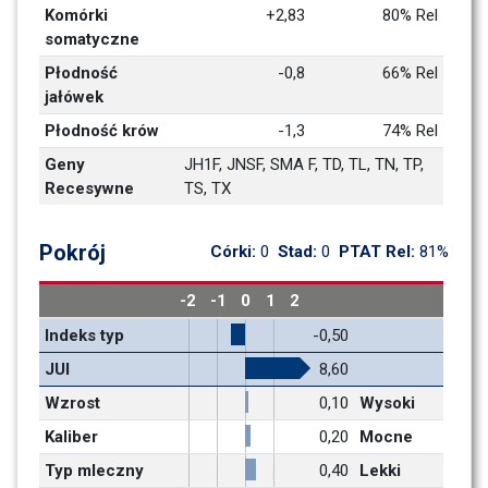
Komórki 
+2,83
80% Rel
somatyczne
Płodność 
-0,8
66% Rel
jałówek
Płodność krów
-1,3
74% Rel
Geny 
JH1F, JNSF, SMA F, TD, TL, TN, TP, 
Recesywne
TS, TX
Pokrój
Córki: 
0
Stad: 
0
PTAT Rel: 
81%
-2
-1
0
1
2
Indeks typ
-0,50
JUI
8,60
Wzrost
0,10
Wysoki
Kaliber
0,20
Mocne
Typ mleczny
0,40
Lekki