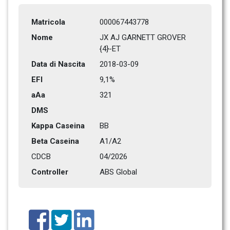
Matricola
000067443778
Nome
JX AJ GARNETT GROVER 
{4}-ET
Data di Nascita
2018-03-09
EFI
9,1%
aAa
321    
DMS
Kappa Caseina
BB
Beta Caseina
A1/A2
CDCB
04/2026
Controller
ABS Global