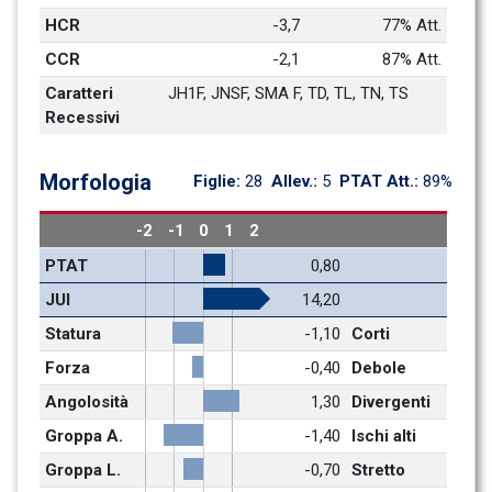
HCR
-3,7
77% Att.
CCR
-2,1
87% Att.
Caratteri 
JH1F, JNSF, SMA F, TD, TL, TN, TS
Recessivi
Morfologia
Figlie: 
28
Allev.: 
5
PTAT Att.: 
89%
-2
-1
0
1
2
PTAT
0,80
JUI
14,20
Statura
-1,10
Corti
Forza
-0,40
Debole
Angolosità
1,30
Divergenti
Groppa A.
-1,40
Ischi alti
Groppa L.
-0,70
Stretto