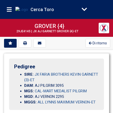
Cerca Toro
GROVER {4}
29JE4145 |
JX AJ GARNETT GROVER {4}-ET
Di ritorno
Pedigree
SIRE:
JX FARIA BROTHERS KEVIN GARNETT
{3}-ET
DAM:
AJ PILGRIM 3095               
MGS:
CAL-MART MEDALIST PILGRIM
MGD:
AJ VERNON 2295                
MGGS:
ALL LYNNS MAXIMUM VERNON-ET