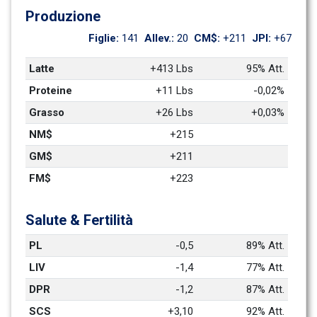
Produzione
Figlie: 
141
Allev.: 
20
CM$: 
+211
JPI: 
+67
Latte
+413 Lbs
95% Att.
Proteine
+11 Lbs
-0,02%
Grasso
+26 Lbs
+0,03%
NM$
+215
GM$
+211
FM$
+223
Salute & Fertilità
PL
-0,5
89% Att.
LIV
-1,4
77% Att.
DPR
-1,2
87% Att.
SCS
+3,10
92% Att.