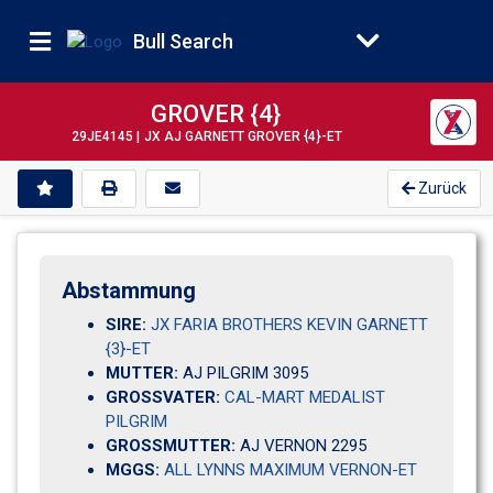
Bull Search
GROVER {4}
29JE4145 |
JX AJ GARNETT GROVER {4}-ET
Zurück
Abstammung
SIRE:
JX FARIA BROTHERS KEVIN GARNETT
{3}-ET
MUTTER:
AJ PILGRIM 3095               
GROSSVATER:
CAL-MART MEDALIST
PILGRIM
GROSSMUTTER:
AJ VERNON 2295                
MGGS:
ALL LYNNS MAXIMUM VERNON-ET