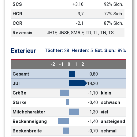
SCS
+3,10
92% Sich.
HCR
-3,7
77% Sich.
CCR
-2,1
87% Sich.
Rezessiv
JH1F, JNSF, SMA F, TD, TL, TN, TS
Exterieur
Töchter: 
28
Herden: 
5
Ext. Sich.: 
89%
-2
-1
0
1
2
Gesamt
0,80
JUI
14,20
Größe
-1,10
klein
Stärke
-0,40
schwach
Milchcharakter 
1,30
viel
Beckenneigung
-1,40
ansteigend
Beckenbreite
-0,70
schmal