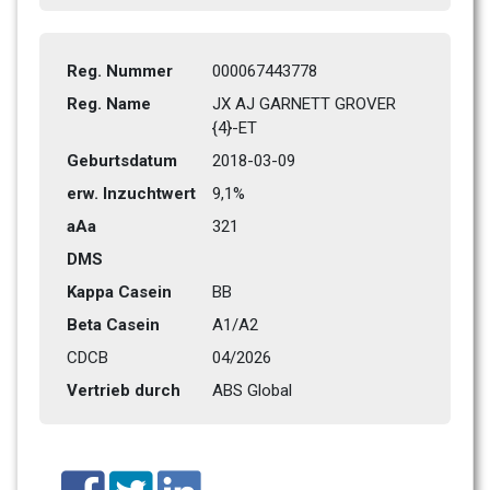
Reg. Nummer
000067443778
Reg. Name
JX AJ GARNETT GROVER 
{4}-ET
Geburtsdatum
2018-03-09
erw. Inzuchtwert
9,1%
aAa
321    
DMS
Kappa Casein
BB
Beta Casein
A1/A2
CDCB
04/2026
Vertrieb durch
ABS Global