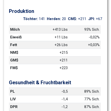
Produktion
Töchter: 
141
Herden: 
20
CM$: 
+211
JPI: 
+67
Milch
+413 Lbs
95% Sich.
Eiweiß
+11 Lbs
-0,02%
Fett
+26 Lbs
+0,03%
NM$
+215
GM$
+211
FM$
+223
Gesundheit & Fruchtbarkeit
PL
-0,5
89% Sich.
LIV
-1,4
77% Sich.
DPR
-1,2
87% Sich.