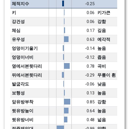
체적지수
-0.25
키
0.06
키가큰
강건성
0.06
강함
체심
0.17
깊음
유우성
0.63
예각적
엉덩이기울기
-0.14
높음
엉덩이너비
-0.12
좁음
옆에서본뒷다리
0.78
곡비
뒤에서본뒷다리
-0.29
무릎이 휜
발굽각도
-0.06
낮음
보행성
0.13
높음
앞유방부착
0.85
강함
뒷유방높이
0.64
높음
뒷유방너비
0.48
넓음
정중제인대
-0.99
약함