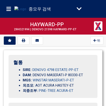
종모우 검색
HAYWARD-PP
29HO21994 |
DENOVO 21598 HAYWARD-PP-ET
뒤
혈통
SIRE:
DENOVO 4798 ESTATE-PP-ET
DAM:
DENOVO MASERATI-P 80330-ET
MGS:
WINSTAR MASERATI-P-ET
외조모:
AOT ACURA HASTEY-ET
외증조부:
PINE-TREE ACURA-ET