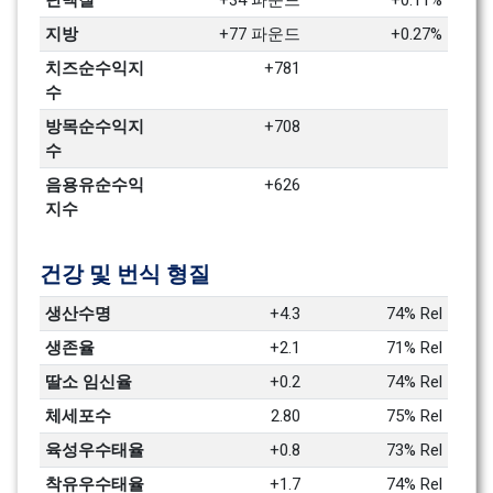
단백질
+34 파운드
+0.11%
지방
+77 파운드
+0.27%
치즈순수익지
+781
수
방목순수익지
+708
수
음용유순수익
+626
지수
건강 및 번식 형질
생산수명
+4.3
74% Rel
생존율
+2.1
71% Rel
딸소 임신율
+0.2
74% Rel
체세포수 
2.80
75% Rel
육성우수태율
+0.8
73% Rel
착유우수태율
+1.7
74% Rel