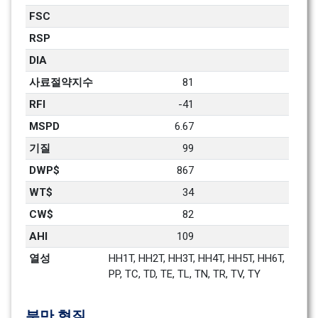
FSC
RSP
DIA
사료절약지수
81
RFI
-41
MSPD
6.67
기질
99
DWP$
867
WT$
34
CW$
82
AHI
109
열성
HH1T, HH2T, HH3T, HH4T, HH5T, HH6T, 
PP, TC, TD, TE, TL, TN, TR, TV, TY
분만 형질