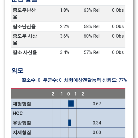
종모우난산
1.8%
63% Rel
0 Obs
율
딸소난산율
2.2%
58% Rel
0 Obs
종모우 사산
3.6%
60% Rel
0 Obs
율
딸소 사산율
3.4%
57% Rel
0 Obs
외모
딸소수: 
0
우군수: 
0
체형예상전달능력 신뢰도: 
77%
-2
-1
0
1
2
체형형질
0.67
HCC
유방형질
0.34
지제형질
0.00