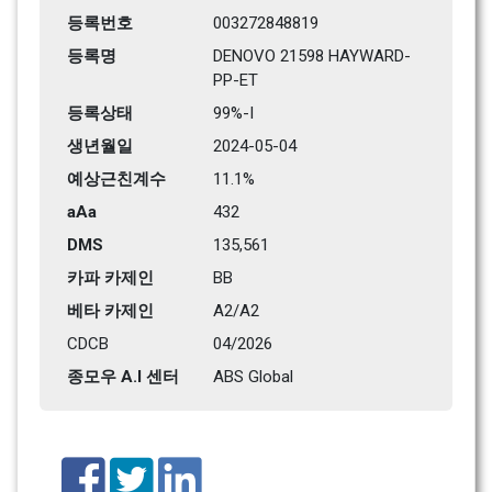
등록번호
003272848819
등록명
DENOVO 21598 HAYWARD-
PP-ET
등록상태
99%-I
생년월일
2024-05-04
예상근친계수
11.1%
aAa
432    
DMS
135,561
카파 카제인
BB
베타 카제인
A2/A2
CDCB
04/2026
종모우 A.I 센터
ABS Global