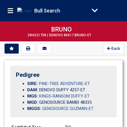
Bull Search
BRUNO
29HO21758 |
DENOVO 80417 BRUNO-ET
Back
Pedigree
SIRE:
PINE-TREE ADVENTURE-ET
DAM:
DENOVO DUFFY 4257-ET
MGS:
KINGS-RANSOM DUFFY-ET
MGD:
GENOSOURCE BAMBI 48335
MGGS:
GENOSOURCE GUZMAN-ET