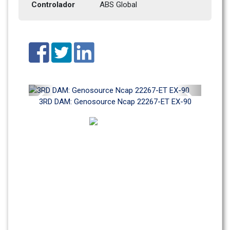
Controlador
ABS Global
Previous
Next
3RD DAM: Genosource Ncap 22267-ET EX-90