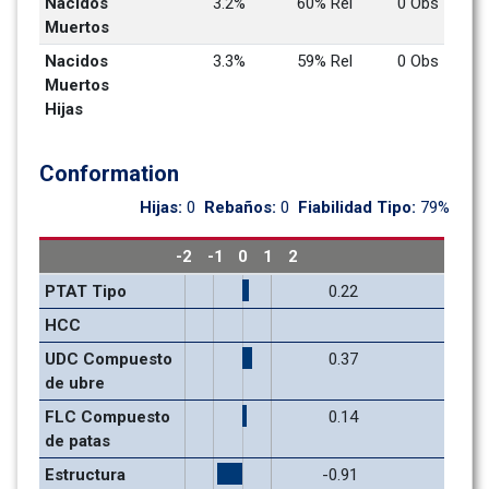
Nacidos 
3.2%
60% Rel
0 Obs
Muertos
Nacidos 
3.3%
59% Rel
0 Obs
Muertos 
Hijas
Conformation
Hijas: 
0
Rebaños: 
0
Fiabilidad Tipo: 
79%
-2
-1
0
1
2
PTAT Tipo
0.22
HCC
UDC Compuesto 
0.37
de ubre
FLC Compuesto 
0.14
de patas
Estructura
-0.91