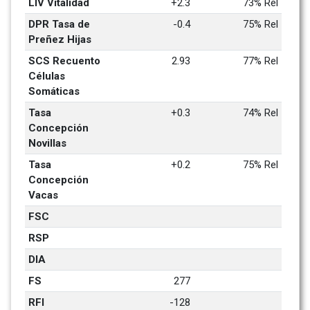
LIV Vitalidad
+2.3
73% Rel
DPR Tasa de 
-0.4
75% Rel
Preñez Hijas
SCS Recuento 
2.93
77% Rel
Células 
Somáticas
Tasa 
+0.3
74% Rel
Concepción 
Novillas
Tasa 
+0.2
75% Rel
Concepción 
Vacas
FSC
RSP
DIA
FS
277
RFI
-128