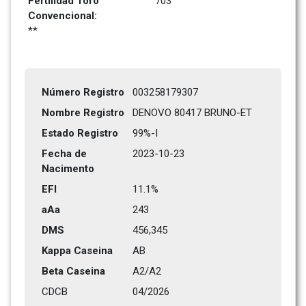
Fertilidad Toro 
703
Convencional: 
**
Número Registro
003258179307
Nombre Registro
DENOVO 80417 BRUNO-ET         
Estado Registro
99%-I 
Fecha de 
2023-10-23
Nacimento
EFI
11.1%
aAa
243    
DMS
456,345      
Kappa Caseina
AB
Beta Caseina
A2/A2
CDCB
04/2026