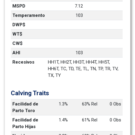
MSPD
7.12
Temperamento
103
DWP$
WT$
CW$
AHI
103
Recesivos
HH1T, HH2T, HH3T, HH4T, HH5T, 
HH6T, TC, TD, TE, TL, TN, TP, TR, TV, 
TX, TY
Calving Traits
Facilidad de 
1.3%
63% Rel
0 Obs
Parto Toro
Facilidad de 
1.4%
61% Rel
0 Obs
Parto Hijas