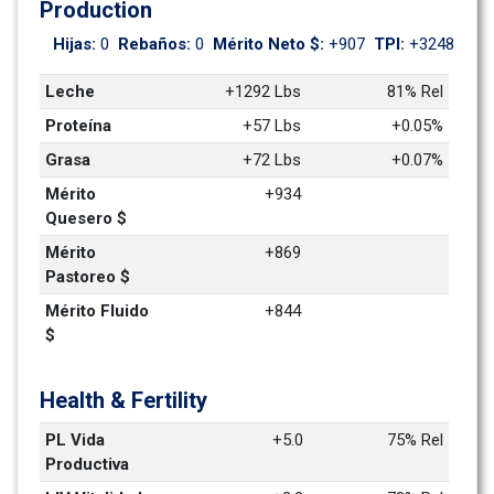
Production
Hijas: 
0
Rebaños: 
0
Mérito Neto $: 
+907
TPI: 
+3248
Leche
+1292 Lbs
81% Rel
Proteína
+57 Lbs
+0.05%
Grasa
+72 Lbs
+0.07%
Mérito 
+934
Quesero $
Mérito 
+869
Pastoreo $
Mérito Fluido 
+844
$
Health & Fertility
PL Vida 
+5.0
75% Rel
Productiva