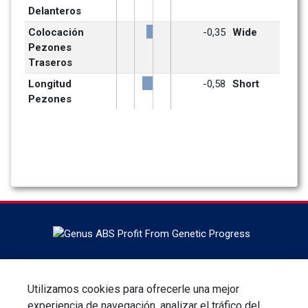
Delanteros
Colocación 
-0,35
Wide
Pezones 
Traseros
Longitud 
-0,58
Short
Pezones
Con sede en DeForest, Wisconsin, ABS Global es el líder
mundial en genética bovina, servicios de reproducción y
Utilizamos cookies para ofrecerle una mejor
tecnologías. ABS Global es una división de Genus plc.
experiencia de navegación, analizar el tráfico del