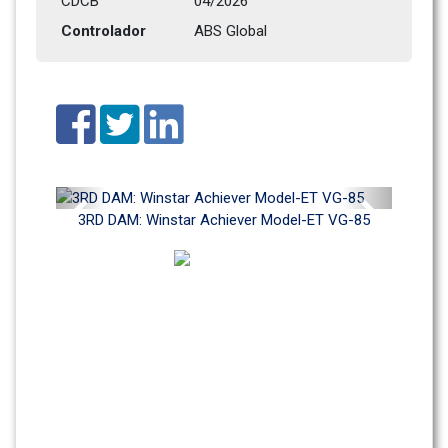
CDCB
04/2026
Controlador
ABS Global
Previous
Next
3RD DAM: Winstar Achiever Model-ET VG-85