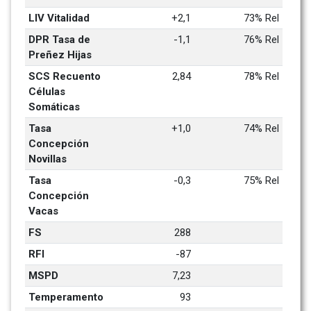
LIV Vitalidad
+2,1
73% Rel
DPR Tasa de 
-1,1
76% Rel
Preñez Hijas
SCS Recuento 
2,84
78% Rel
Células 
Somáticas
Tasa 
+1,0
74% Rel
Concepción 
Novillas
Tasa 
-0,3
75% Rel
Concepción 
Vacas
FS
288
RFI
-87
MSPD
7,23
Temperamento
93