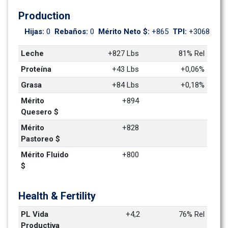
Production
Hijas: 
0
Rebaños: 
0
Mérito Neto $: 
+865
TPI: 
+3068
Leche
+827 Lbs
81% Rel
Proteína
+43 Lbs
+0,06%
Grasa
+84 Lbs
+0,18%
Mérito 
+894
Quesero $
Mérito 
+828
Pastoreo $
Mérito Fluido 
+800
$
Health & Fertility
PL Vida 
+4,2
76% Rel
Productiva