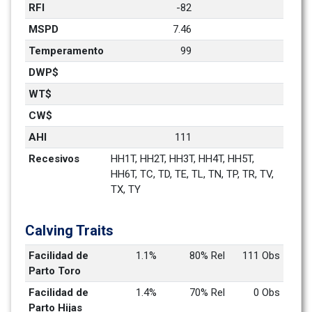
RFI
-82
MSPD
7.46
Temperamento
99
DWP$
WT$
CW$
AHI
111
Recesivos
HH1T, HH2T, HH3T, HH4T, HH5T, 
HH6T, TC, TD, TE, TL, TN, TP, TR, TV, 
TX, TY
Calving Traits
Facilidad de 
1.1%
80% Rel
111 Obs
Parto Toro
Facilidad de 
1.4%
70% Rel
0 Obs
Parto Hijas