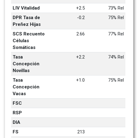
LIV Vitalidad
+2.5
73% Rel
DPR Tasa de 
-0.2
75% Rel
Preñez Hijas
SCS Recuento 
2.66
77% Rel
Células 
Somáticas
Tasa 
+2.2
74% Rel
Concepción 
Novillas
Tasa 
+1.0
75% Rel
Concepción 
Vacas
FSC
RSP
DIA
FS
213