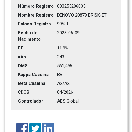
Número Registro
003255206035
Nombre Registro
DENOVO 20879 BRISK-ET
Estado Registro
99%-I 
Fecha de 
2023-06-09
Nacimento
EFI
11.9%
aAa
243    
DMS
561,456      
Kappa Caseina
BB
Beta Caseina
A2/A2
CDCB
04/2026
Controlador
ABS Global