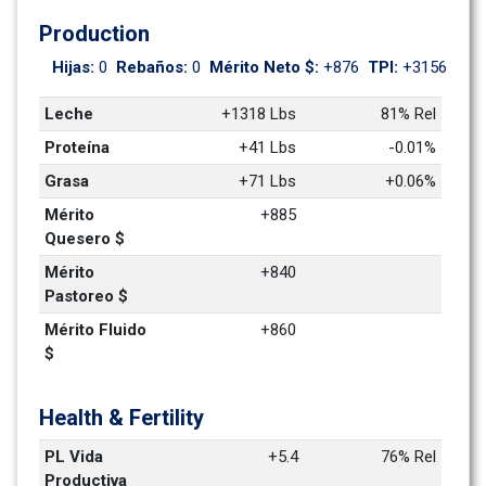
Production
Hijas: 
0
Rebaños: 
0
Mérito Neto $: 
+876
TPI: 
+3156
Leche
+1318 Lbs
81% Rel
Proteína
+41 Lbs
-0.01%
Grasa
+71 Lbs
+0.06%
Mérito 
+885
Quesero $
Mérito 
+840
Pastoreo $
Mérito Fluido 
+860
$
Health & Fertility
PL Vida 
+5.4
76% Rel
Productiva