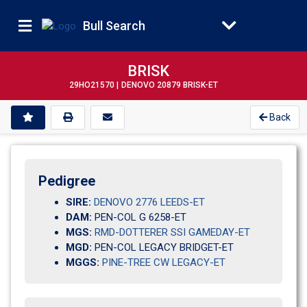
Bull Search
BRISK
29HO21570 |
DENOVO 20879 BRISK-ET
Back
Pedigree
SIRE:
DENOVO 2776 LEEDS-ET
DAM:
PEN-COL G 6258-ET             
MGS:
RMD-DOTTERER SSI GAMEDAY-ET
MGD:
PEN-COL LEGACY BRIDGET-ET     
MGGS:
PINE-TREE CW LEGACY-ET