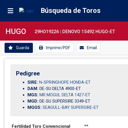
Búsqueda de Toros
HUGO
29HO19226 |
DENOVO 15492 HUGO-ET
Guarda
Imprimir/PDF
Email
Pedigree
SIRE:
N-SPRINGHOPE HONDA-ET
DAM:
DE-SU DELTA 4900-ET
MGS:
MR MOGUL DELTA 1427-ET
MGD:
DE-SU SUPERSIRE 3349-ET
MGGS:
SEAGULL-BAY SUPERSIRE-ET
Fertilidad Toro Convencional
**