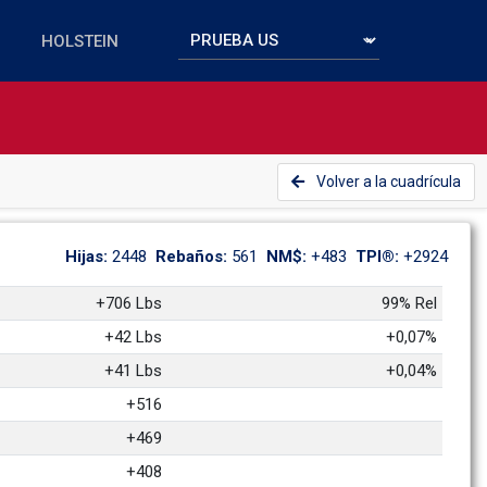
Volver a la cuadrícula
Hijas: 
2448
Rebaños: 
561
NM$: 
+483
TPI®: 
+2924
+706 Lbs
99% Rel
+42 Lbs
+0,07%
+41 Lbs
+0,04%
+516
+469
+408