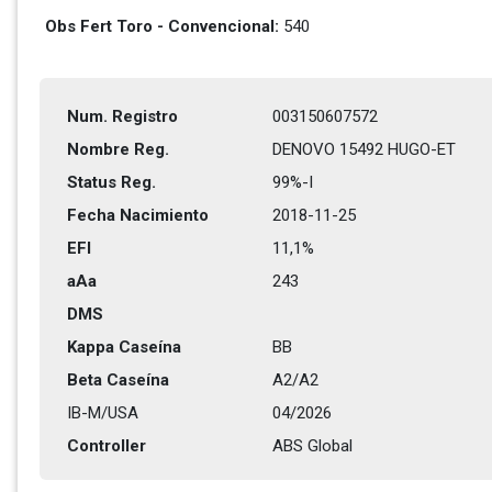
Obs Fert Toro - Convencional: 
540
Num. Registro
003150607572
Nombre Reg.
DENOVO 15492 HUGO-ET
Status Reg.
99%-I
Fecha Nacimiento
2018-11-25
EFI
11,1%
aAa
243    
DMS
Kappa Caseína
BB
Beta Caseína
A2/A2
IB-M/USA
04/2026
Controller
ABS Global