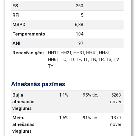
FS
260
RFI
5
MSPD
6,88
Temperaments
104
AHI
97
Recesīvie gēni
HH1T, HH2T, HH3T, HH4T, HH5T, 
HH6T, TC, TD, TE, TL, TN, TR, TS, TV, 
TY
Atnešanās pazīmes
Buļļa 
1,1%
95% tic.
5263 
atnešanās 
novēr.
vieglums
Meitu 
1,5%
91% tic.
1379 
atnešanās 
novēr.
vieglums