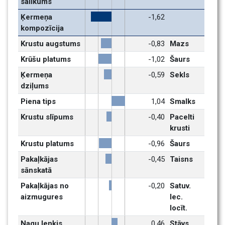
salikums
Ķermeņa 
-1,62
kompozīcija
Krustu augstums
-0,83
Mazs
Krūšu platums
-1,02
Šaurs
Ķermeņa 
-0,59
Sekls
dziļums
Piena tips
1,04
Smalks
Krustu slīpums
-0,40
Pacelti 
krusti
Krustu platums
-0,96
Šaurs
Pakaļkājas 
-0,45
Taisns
sānskatā
Pakaļkājas no 
-0,20
Satuv. 
aizmugures
lec. 
locīt.
Nagu lenķis
0,46
Stāvs