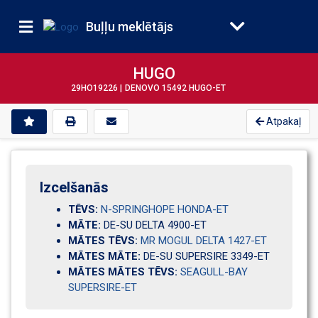
Buļļu meklētājs
HUGO
29HO19226 |
DENOVO 15492 HUGO-ET
Atpakaļ
Izcelšanās
TĒVS:
N-SPRINGHOPE HONDA-ET
MĀTE:
DE-SU DELTA 4900-ET
MĀTES TĒVS:
MR MOGUL DELTA 1427-ET
MĀTES MĀTE:
DE-SU SUPERSIRE 3349-ET
MĀTES MĀTES TĒVS:
SEAGULL-BAY
SUPERSIRE-ET