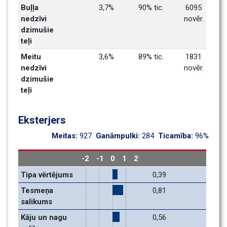
Buļļa 
3,7%
90% tic.
6095 
nedzīvi 
novēr.
dzimušie 
teļi
Meitu 
3,6%
89% tic.
1831 
nedzīvi 
novēr.
dzimušie 
teļi
Eksterjers
Meitas: 
927
Ganāmpulki: 
284
Ticamība: 
96%
-2
-1
0
1
2
Tipa vērtējums
0,39
Tesmeņa 
0,81
salikums
Kāju un nagu 
0,56