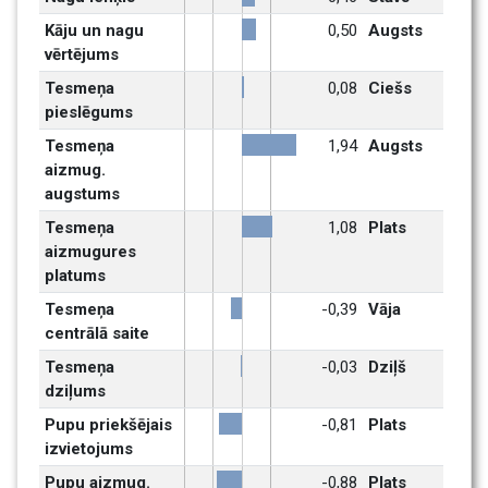
Kāju un nagu 
0,50
Augsts
vērtējums
Tesmeņa 
0,08
Ciešs
pieslēgums
Tesmeņa 
1,94
Augsts
aizmug. 
augstums
Tesmeņa 
1,08
Plats
aizmugures 
platums
Tesmeņa 
-0,39
Vāja
centrālā saite
Tesmeņa 
-0,03
Dziļš
dziļums
Pupu priekšējais 
-0,81
Plats
izvietojums 
Pupu aizmug. 
-0,88
Plats