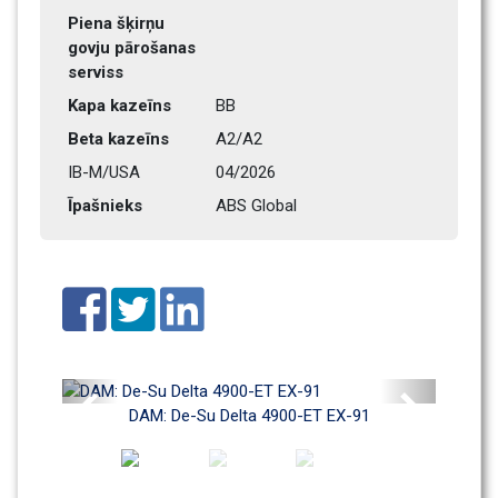
Piena šķirņu 
govju pārošanas 
serviss
Kapa kazeīns
BB
Beta kazeīns
A2/A2
IB-M/USA
04/2026
Īpašnieks
ABS Global
Previous
Next
DAM: De-Su Delta 4900-ET EX-91