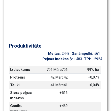
Produktivitāte
Meitas: 
2448
Ganāmpulki: 
561
Peļņas indekss $: 
+483
TPI: 
+2924
Izslaukums
706 Mārc706
99% tic.
Proteīns
42 Mārc42
+0,07%
Tauki
41 Mārc41
+0,04%
Siera peļņas 
+516
indekss
Ganību 
+469