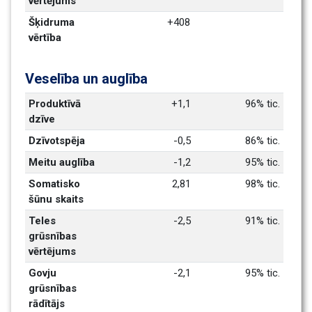
vērtējums
Šķidruma 
+408
vērtība
Veselība un auglība
Produktīvā 
+1,1
96% tic.
dzīve
Dzīvotspēja
-0,5
86% tic.
Meitu auglība
-1,2
95% tic.
Somatisko 
2,81
98% tic.
šūnu skaits
Teles 
-2,5
91% tic.
grūsnības 
vērtējums
Govju 
-2,1
95% tic.
grūsnības 
rādītājs