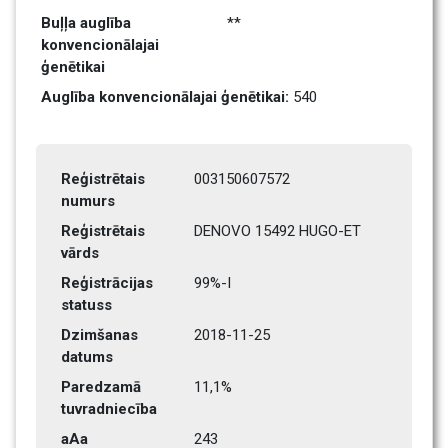
Buļļa auglība 
**
konvencionālajai 
ģenētikai
Auglība konvencionālajai ģenētikai: 
540
Reģistrētais 
003150607572
numurs
Reģistrētais 
DENOVO 15492 HUGO-ET
vārds
Reģistrācijas 
99%-I
statuss
Dzimšanas 
2018-11-25
datums
Paredzamā 
11,1%
tuvradniecība
aAa
243    