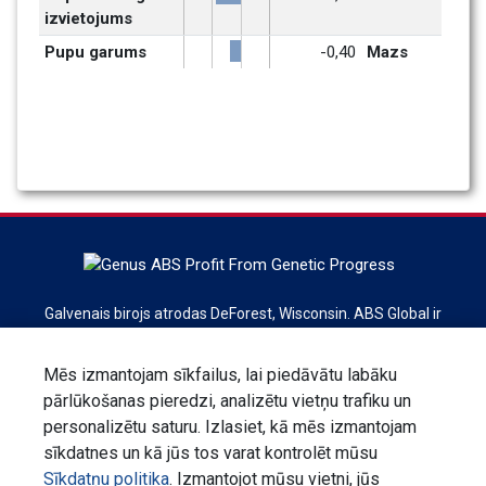
izvietojums
Pupu garums
-0,40
Mazs
Galvenais birojs atrodas DeForest, Wisconsin. ABS Global ir
pasaules līderis liellopu ģenētikas, reprodukcijas
pakalpojumu un tehnoloģiju jomā. ABS Global ir daļa no
Mēs izmantojam sīkfailus, lai piedāvātu labāku
Genus plc koncerna.
pārlūkošanas pieredzi, analizētu vietņu trafiku un
personalizētu saturu. Izlasiet, kā mēs izmantojam
Reģistrējieties biļetenam
sīkdatnes un kā jūs tos varat kontrolēt mūsu
Sīkdatņu politika
. Izmantojot mūsu vietni, jūs
Sazinies ar mums
Paziņojums par konfidencialitāti