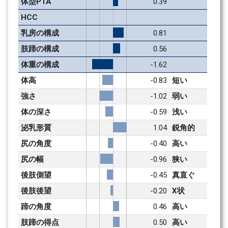
体型PTA
0.39
HCC
乳房の構成
0.81
肢蹄の構成
0.56
体重の構成
-1.62
体高
-0.83
短い
強さ
-1.02
弱い
体の深さ
-0.59
浅い
泌乳形質
1.04
鋭角的
尻の角度
-0.40
高い
尻の幅
-0.96
狭い
後肢側望
-0.45
真直ぐ
後肢後望
-0.20
X状
蹄の角度
0.46
高い
肢蹄の得点
0.50
高い