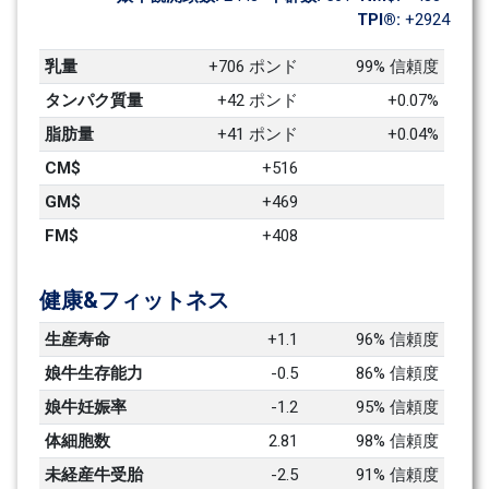
TPI®: 
+2924
乳量
+706 ポンド
99% 信頼度
タンパク質量
+42 ポンド
+0.07%
脂肪量
+41 ポンド
+0.04%
CM$
+516
GM$
+469
FM$
+408
健康&フィットネス
生産寿命
+1.1
96% 信頼度
娘牛生存能力
-0.5
86% 信頼度
娘牛妊娠率
-1.2
95% 信頼度
体細胞数
2.81
98% 信頼度
未経産牛受胎
-2.5
91% 信頼度