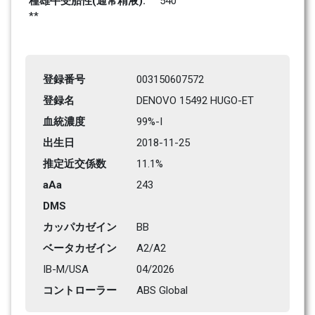
種雄牛受胎性(通常精液): 
540
**
登録番号
003150607572
登録名
DENOVO 15492 HUGO-ET
血統濃度
99%-I
出生日
2018-11-25
推定近交係数
11.1%
aAa
243    
DMS
カッパカゼイン
BB
ベータカゼイン
A2/A2
IB-M/USA
04/2026
コントローラー
ABS Global