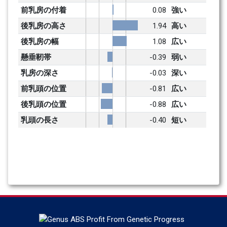
前乳房の付着
0.08
強い
後乳房の高さ
1.94
高い
後乳房の幅
1.08
広い
懸垂靭帯
-0.39
弱い
乳房の深さ
-0.03
深い
前乳頭の位置
-0.81
広い
後乳頭の位置
-0.88
広い
乳頭の長さ
-0.40
短い