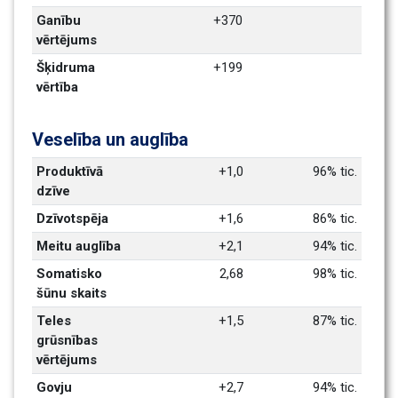
Ganību 
+370
vērtējums
Šķidruma 
+199
vērtība
Veselība un auglība
Produktīvā 
+1,0
96% tic.
dzīve
Dzīvotspēja
+1,6
86% tic.
Meitu auglība
+2,1
94% tic.
Somatisko 
2,68
98% tic.
šūnu skaits
Teles 
+1,5
87% tic.
grūsnības 
vērtējums
Govju 
+2,7
94% tic.