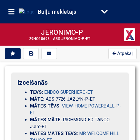
Buļļu meklētājs
JERONIMO-P
29HO18698 |
ABS JERONIMO-P-ET
Atpakaļ
Izcelšanās
TĒVS:
ENDCO SUPERHERO-ET
MĀTE:
ABS 7726 JAZLYN-P-ET
MĀTES TĒVS:
VIEW-HOME POWERBALL-P-
ET
MĀTES MĀTE:
RICHMOND-FD TANGO 
JULY-ET
MĀTES MĀTES TĒVS:
MR WELCOME HILL