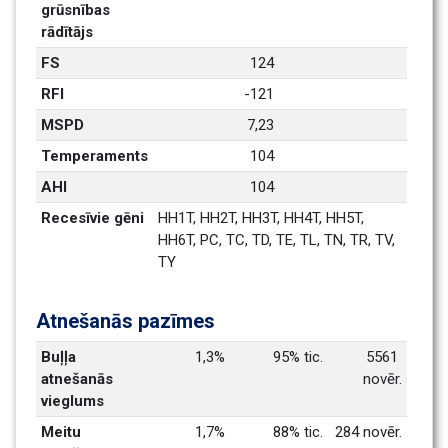
grūsnības 
rādītājs
FS
124
RFI
-121
MSPD
7,23
Temperaments
104
AHI
104
Recesīvie gēni
HH1T, HH2T, HH3T, HH4T, HH5T, 
HH6T, PC, TC, TD, TE, TL, TN, TR, TV, 
TY
Atnešanās pazīmes
Buļļa 
1,3%
95% tic.
5561 
atnešanās 
novēr.
vieglums
Meitu 
1,7%
88% tic.
284 novēr.