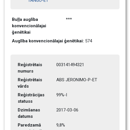
TANGO-ET
Buļļa auglība 
***
konvencionālajai 
ģenētikai
Auglība konvencionālajai ģenētikai: 
574
Reģistrētais 
003141494321
numurs
Reģistrētais 
ABS JERONIMO-P-ET
vārds
Reģistrācijas 
99%-I
statuss
Dzimšanas 
2017-03-06
datums
Paredzamā 
9,8%