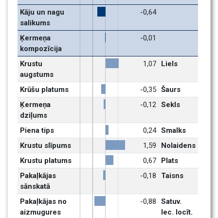
Kāju un nagu 
-0,64
salikums
Ķermeņa 
-0,01
kompozīcija
Krustu 
1,07
Liels
augstums
Krūšu platums
-0,35
Šaurs
Ķermeņa 
-0,12
Sekls
dziļums
Piena tips
0,24
Smalks
Krustu slīpums
1,59
Nolaidens
Krustu platums
0,67
Plats
Pakaļkājas 
-0,18
Taisns
sānskatā
Pakaļkājas no 
-0,88
Satuv. 
aizmugures
lec. locīt.