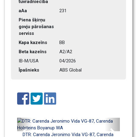
tuvradniecība
aAa
231    
Piena šķirņu 
govju pārošanas 
serviss
Kapa kazeīns
BB
Beta kazeīns
A2/A2
IB-M/USA
04/2026
Īpašnieks
ABS Global
Previous
Next
DTR: Carenda Jeronimo Vida VG-87, Carenda 