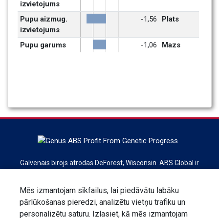
izvietojums 
Pupu aizmug. 
-1,56
Plats
izvietojums
Pupu garums
-1,06
Mazs
Galvenais birojs atrodas DeForest, Wisconsin. ABS Global ir
pasaules līderis liellopu ģenētikas, reprodukcijas
pakalpojumu un tehnoloģiju jomā. ABS Global ir daļa no
Mēs izmantojam sīkfailus, lai piedāvātu labāku
Genus plc koncerna.
pārlūkošanas pieredzi, analizētu vietņu trafiku un
personalizētu saturu. Izlasiet, kā mēs izmantojam