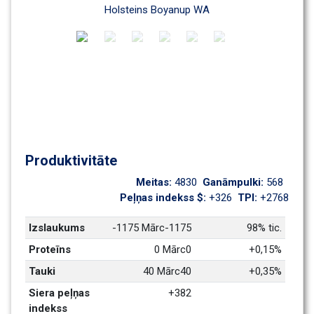
Holsteins Boyanup WA
Produktivitāte
Meitas: 
4830
Ganāmpulki: 
568
Peļņas indekss $: 
+326
TPI: 
+2768
Izslaukums
-1175 Mārc-1175
98% tic.
Proteīns
0 Mārc0
+0,15%
Tauki
40 Mārc40
+0,35%
Siera peļņas 
+382
indekss