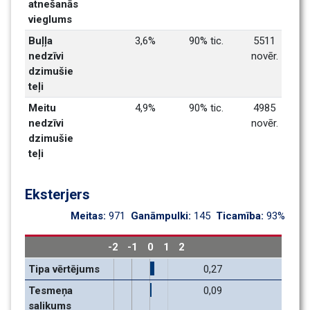
atnešanās 
vieglums
Buļļa 
3,6%
90% tic.
5511 
nedzīvi 
novēr.
dzimušie 
teļi
Meitu 
4,9%
90% tic.
4985 
nedzīvi 
novēr.
dzimušie 
teļi
Eksterjers
Meitas: 
971
Ganāmpulki: 
145
Ticamība: 
93%
-2
-1
0
1
2
Tipa vērtējums
0,27
Tesmeņa 
0,09
salikums