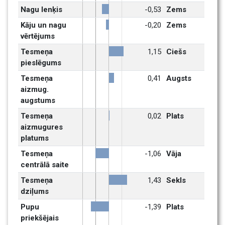
Nagu lenķis
-0,53
Zems
Kāju un nagu 
-0,20
Zems
vērtējums
Tesmeņa 
1,15
Ciešs
pieslēgums
Tesmeņa 
0,41
Augsts
aizmug. 
augstums
Tesmeņa 
0,02
Plats
aizmugures 
platums
Tesmeņa 
-1,06
Vāja
centrālā saite
Tesmeņa 
1,43
Sekls
dziļums
Pupu 
-1,39
Plats
priekšējais 