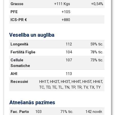
Grasso
+111 Kgs
+0,54%
PFE
+105
ICS-PR €
+880
Veselība un auglība
Longevità
112
59% tic.
Fertilità Figlie
104
78% tic.
Cellule 
107
73% tic.
Somatiche
AHI
113
Recessivi
HH1T, HH2T, HH3T, HH4T, HH5T, HH6T, 
TC, TD, TE, TL, TN, TP, TR, TV, TX, TY
Atnešanās pazīmes
Fac. Parto 
103
71% tic.
142 novēr.