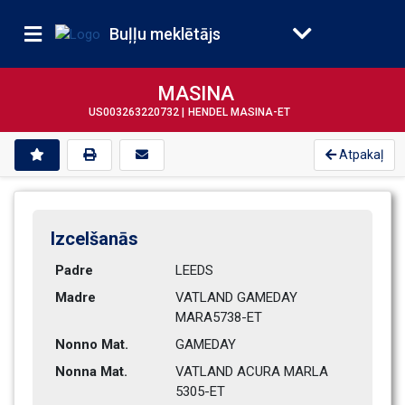
Buļļu meklētājs
MASINA
US003263220732 |
HENDEL MASINA-ET
Atpakaļ
Izcelšanās
Padre
LEEDS           
Madre
VATLAND GAMEDAY 
MARA5738-ET   
Nonno Mat.
GAMEDAY         
Nonna Mat.
VATLAND ACURA MARLA 
5305-ET   