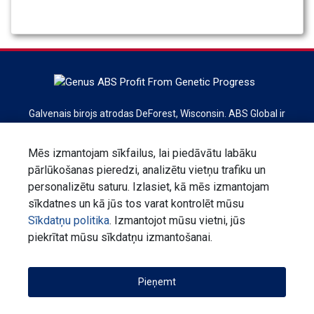
Galvenais birojs atrodas DeForest, Wisconsin. ABS Global ir
pasaules līderis liellopu ģenētikas, reprodukcijas
pakalpojumu un tehnoloģiju jomā. ABS Global ir daļa no
Mēs izmantojam sīkfailus, lai piedāvātu labāku
Genus plc koncerna.
pārlūkošanas pieredzi, analizētu vietņu trafiku un
personalizētu saturu. Izlasiet, kā mēs izmantojam
Reģistrējieties biļetenam
sīkdatnes un kā jūs tos varat kontrolēt mūsu
Sīkdatņu politika
. Izmantojot mūsu vietni, jūs
Sazinies ar mums
Paziņojums par konfidencialitāti
piekrītat mūsu sīkdatņu izmantošanai.
Noteikumi
Korporatīvā atbildība
Pieņemt
©2026
ABS Global, Inc.
v2.5.0.122
lv-LV
US
US