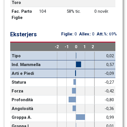
Toro
Fac. Parto 
104
58% tic.
0 novēr.
Figlie
Eksterjers
Figlie: 
0
Allev.: 
0
Att.%: 
69%
-2
-1
0
1
2
Tipo
0,02
Ind. Mammella
0,57
Arti e Piedi
-0,09
Statura
-0,27
Forza
-0,42
Profondità
-0,80
Angolosità
-0,36
Groppa A.
0,99
Groppa L.
0,01