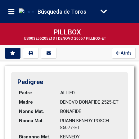
Búsqueda de Toros
PILLBOX
US003255205213 |
DENOVO 20057 PILLBOX-ET
Atrás
Pedigree
Padre
ALLIED
Madre
DENOVO BONAFIDE 2525-ET       
Nonno Mat.
BONAFIDE
Nonna Mat.
RUANN KENEDY POSCH-
85077-ET   
Bisnonno Mat.
KENNEDY