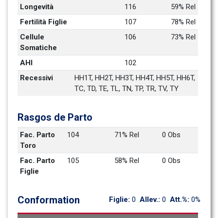
Longevità
116
59% Rel
Fertilità Figlie
107
78% Rel
Cellule 
106
73% Rel
Somatiche
AHI
102
Recessivi
HH1T, HH2T, HH3T, HH4T, HH5T, HH6T, 
TC, TD, TE, TL, TN, TP, TR, TV, TY
Rasgos de Parto
Fac. Parto 
104
71% Rel
0 Obs
Toro
Fac. Parto 
105
58% Rel
0 Obs
Figlie
Conformation
Figlie: 
0
Allev.: 
0
Att.%: 
0%