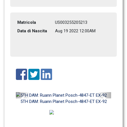
Matricola
US003255205213
Data di Nascita
Aug 19 2022 12:00AM
Previous
Next
5TH DAM: Ruann Planet Posch-4847-ET EX-92