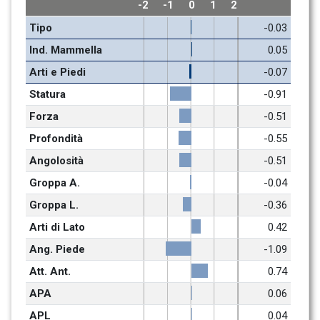
-2
-1
0
1
2
Tipo
-0.03
Ind. Mammella
0.05
Arti e Piedi
-0.07
Statura
-0.91
Forza
-0.51
Profondità
-0.55
Angolosità
-0.51
Groppa A.
-0.04
Groppa L.
-0.36
Arti di Lato
0.42
Ang. Piede
-1.09
Att. Ant.
0.74
APA
0.06
APL
0.04