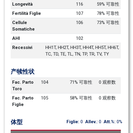
Longevità
116
59% 可靠性
Fertilità Figlie
107
78% 可靠性
Cellule 
106
73% 可靠性
Somatiche
AHI
102
Recessivi
HH1T, HH2T, HH3T, HH4T, HH5T, HH6T, 
TC, TD, TE, TL, TN, TP, TR, TV, TY
产犊性状
Fac. Parto 
104
71% 可靠性
0 观察数
Toro
Fac. Parto 
105
58% 可靠性
0 观察数
Figlie
体型
Figlie: 
0
Allev.: 
0
Att.%: 
0%