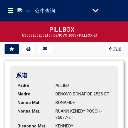
公牛查询
PILLBOX
US003255205213 |
DENOVO 20057 PILLBOX-ET
后退
系谱
Padre
ALLIED
Madre
DENOVO BONAFIDE 2525-ET       
Nonno Mat.
BONAFIDE
Nonna Mat.
RUANN KENEDY POSCH-
85077-ET   
Bisnonno Mat.
KENNEDY