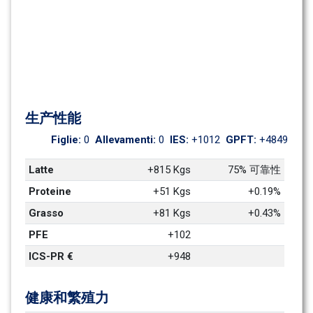
生产性能
Figlie: 
0
Allevamenti: 
0
IES: 
+1012
GPFT: 
+4849
Latte
+815 Kgs
75% 可靠性
Proteine
+51 Kgs
+0.19%
Grasso
+81 Kgs
+0.43%
PFE
+102
ICS-PR €
+948
健康和繁殖力