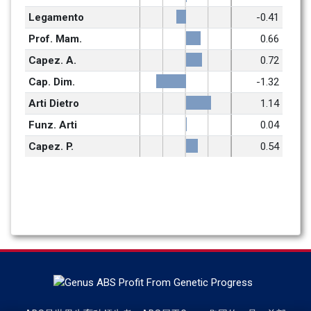
Legamento
-0.41
Prof. Mam.
0.66
Capez. A.
0.72
Cap. Dim.
-1.32
Arti Dietro
1.14
Funz. Arti
0.04
Capez. P.
0.54