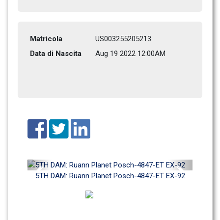
Matricola
US003255205213
Data di Nascita
Aug 19 2022 12:00AM
Previous
Next
5TH DAM: Ruann Planet Posch-4847-ET EX-92