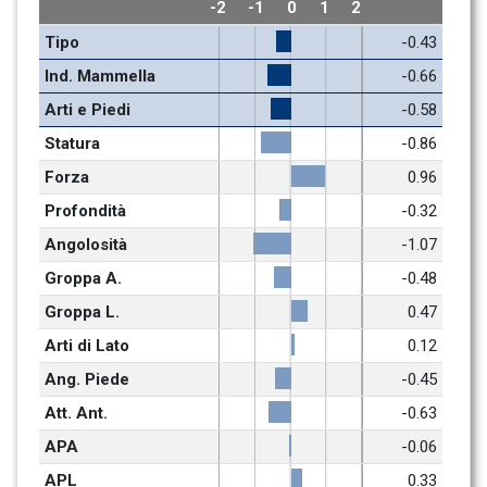
-2
-1
0
1
2
Tipo
-0.43
Ind. Mammella
-0.66
Arti e Piedi
-0.58
Statura
-0.86
Forza
0.96
Profondità
-0.32
Angolosità
-1.07
Groppa A.
-0.48
Groppa L.
0.47
Arti di Lato
0.12
Ang. Piede
-0.45
Att. Ant.
-0.63
APA
-0.06
APL
0.33