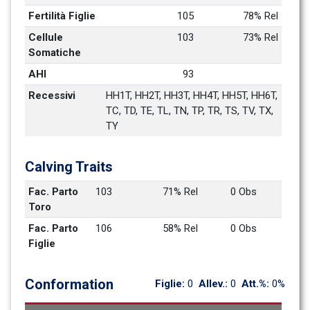
Fertilità Figlie
105
78% Rel
Cellule 
103
73% Rel
Somatiche
AHI
93
Recessivi
HH1T, HH2T, HH3T, HH4T, HH5T, HH6T, 
TC, TD, TE, TL, TN, TP, TR, TS, TV, TX, 
TY
Calving Traits
Fac. Parto 
103
71% Rel
0 Obs
Toro
Fac. Parto 
106
58% Rel
0 Obs
Figlie
Conformation
Figlie: 
0
Allev.: 
0
Att.%: 
0%