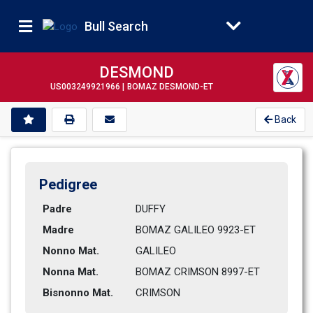
Bull Search
DESMOND
US003249921966 |
BOMAZ DESMOND-ET
Back
Pedigree
Padre
DUFFY
Madre
BOMAZ GALILEO 9923-ET         
Nonno Mat.
GALILEO
Nonna Mat.
BOMAZ CRIMSON 8997-ET         
Bisnonno Mat.
CRIMSON