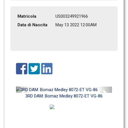
Matricola
US003249921966
Data di Nascita
May 13 2022 12:00AM
Previous
Next
3RD DAM: Bomaz Medley 8072-ET VG-86