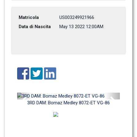
Matricola
US003249921966
Data di Nascita
May 13 2022 12:00AM
Previous
Next
3RD DAM: Bomaz Medley 8072-ET VG-86