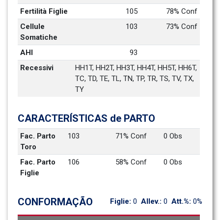
Fertilità Figlie
105
78% Conf
Cellule 
103
73% Conf
Somatiche
AHI
93
Recessivi
HH1T, HH2T, HH3T, HH4T, HH5T, HH6T, 
TC, TD, TE, TL, TN, TP, TR, TS, TV, TX, 
TY
CARACTERÍSTICAS de PARTO
Fac. Parto 
103
71% Conf
0 Obs
Toro
Fac. Parto 
106
58% Conf
0 Obs
Figlie
CONFORMAÇÃO
Figlie: 
0
Allev.: 
0
Att.%: 
0%