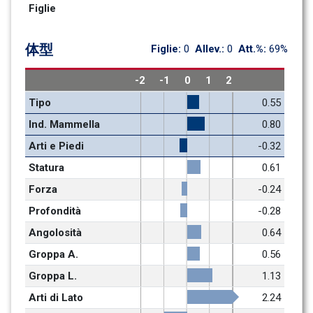
Figlie
体型
Figlie: 
0
Allev.: 
0
Att.%: 
69%
-2
-1
0
1
2
Tipo
0.55
Ind. Mammella
0.80
Arti e Piedi
-0.32
Statura
0.61
Forza
-0.24
Profondità
-0.28
Angolosità
0.64
Groppa A.
0.56
Groppa L.
1.13
Arti di Lato
2.24