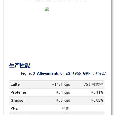
生产性能
Figlie: 
0
Allevamenti: 
0
IES: 
+956
GPFT: 
+4927
Latte
+1431 Kgs
75% 可靠性
Proteine
+64 Kgs
+0.11%
Grasso
+66 Kgs
+0.08%
PFE
+101