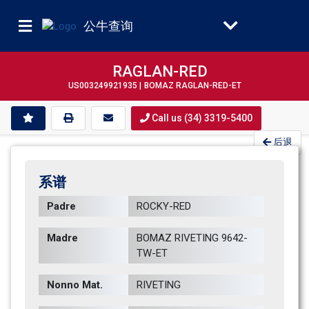
公牛查询
RAGLAN-RED
US003249921935 |
BOMAZ RAGLAN-RED-ET
Call us (34) 3319-5400
后退
系谱
Padre
ROCKY-RED       
Madre
BOMAZ RIVETING 9642-
TW-ET     
Nonno Mat.
RIVETING        