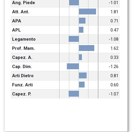
Ang. Piede
-1.01
Att. Ant.
1.81
APA
0.71
APL
0.47
Legamento
-1.08
Prof. Mam.
1.62
Capez. A.
0.33
Cap. Dim.
-1.26
Arti Dietro
0.81
Funz. Arti
0.60
Capez. P.
-1.07