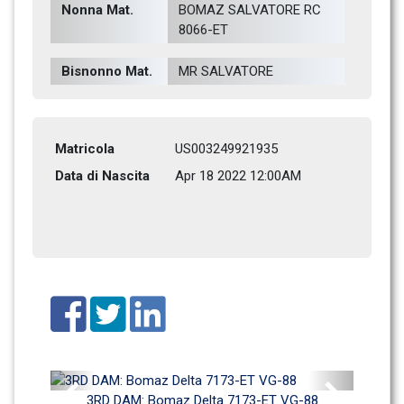
Nonna Mat.
BOMAZ SALVATORE RC 
8066-ET    
Bisnonno Mat.
MR SALVATORE    
Matricola
US003249921935
Data di Nascita
Apr 18 2022 12:00AM
Previous
Next
3RD DAM: Bomaz Delta 7173-ET VG-88