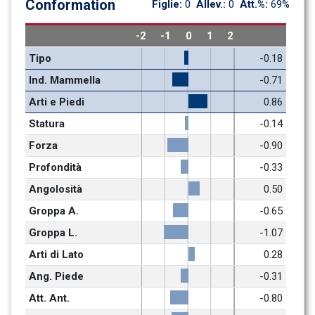
Conformation
Figlie: 
0
Allev.: 
0
Att.%: 
69%
-2
-1
0
1
2
Tipo
-0.18
Ind. Mammella
-0.71
Arti e Piedi
0.86
Statura
-0.14
Forza
-0.90
Profondità
-0.33
Angolosità
0.50
Groppa A.
-0.65
Groppa L.
-1.07
Arti di Lato
0.28
Ang. Piede
-0.31
Att. Ant.
-0.80