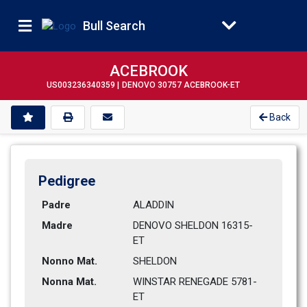
Bull Search
ACEBROOK
US003236340359 |
DENOVO 30757 ACEBROOK-ET
Back
Pedigree
Padre
ALADDIN         
Madre
DENOVO SHELDON 16315-
ET       
Nonno Mat.
SHELDON         
Nonna Mat.
WINSTAR RENEGADE 5781-
ET      