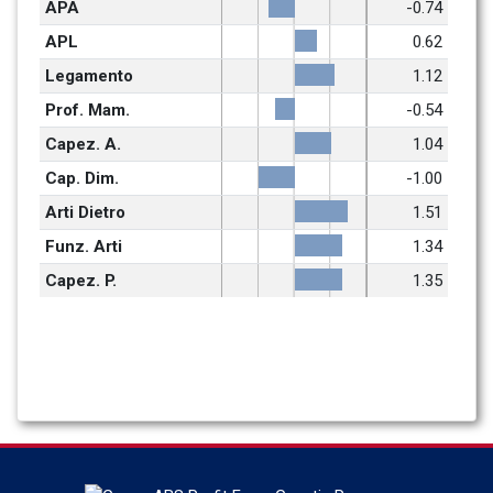
APA
-0.74
APL
0.62
Legamento
1.12
Prof. Mam.
-0.54
Capez. A.
1.04
Cap. Dim.
-1.00
Arti Dietro
1.51
Funz. Arti
1.34
Capez. P.
1.35