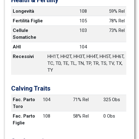
Health & Fertility
Longevità
108
59% Rel
Fertilità Figlie
105
78% Rel
Cellule 
103
73% Rel
Somatiche
AHI
104
Recessivi
HH1T, HH2T, HH3T, HH4T, HH5T, HH6T, 
TC, TD, TE, TL, TN, TP, TR, TS, TV, TX, 
TY
Calving Traits
Fac. Parto 
104
71% Rel
325 Obs
Toro
Fac. Parto 
108
58% Rel
0 Obs
Figlie