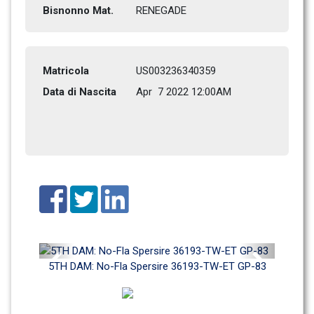
Bisnonno Mat.
RENEGADE        
Matricola
US003236340359
Data di Nascita
Apr  7 2022 12:00AM
Previous
Next
5TH DAM: No-Fla Spersire 36193-TW-ET GP-83