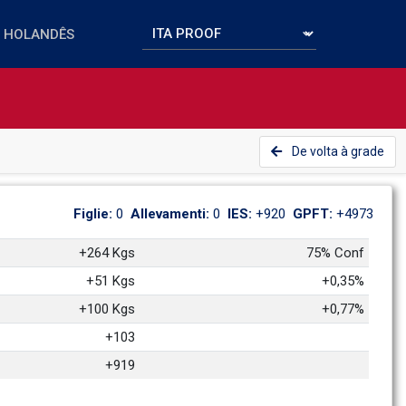
De volta à grade
Figlie: 
0
Allevamenti: 
0
IES: 
+920
GPFT: 
+4973
+264 Kgs
75% Conf
+51 Kgs
+0,35%
+100 Kgs
+0,77%
+103
+919