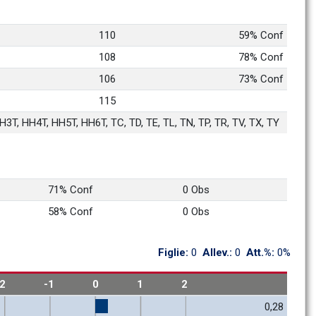
110
59% Conf
108
78% Conf
106
73% Conf
115
3T, HH4T, HH5T, HH6T, TC, TD, TE, TL, TN, TP, TR, TV, TX, TY
71% Conf
0 Obs
58% Conf
0 Obs
Figlie: 
0
Allev.: 
0
Att.%: 
0%
-2
-1
0
1
2
0,28