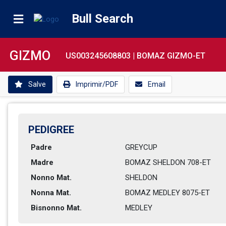
Bull Search
GIZMO
US003245608803 |
BOMAZ GIZMO-ET
Salve
Imprimir/PDF
Email
PEDIGREE
Padre
GREYCUP
Madre
BOMAZ SHELDON 708-ET        
Nonno Mat.
SHELDON
Nonna Mat.
BOMAZ MEDLEY 8075-ET        
Bisnonno Mat.
MEDLEY          