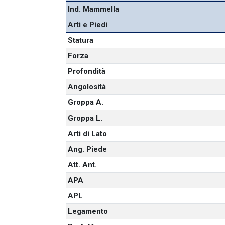
Ind. Mammella
Arti e Piedi
Statura
Forza
Profondità
Angolosità
Groppa A.
Groppa L.
Arti di Lato
Ang. Piede
Att. Ant.
APA
APL
Legamento