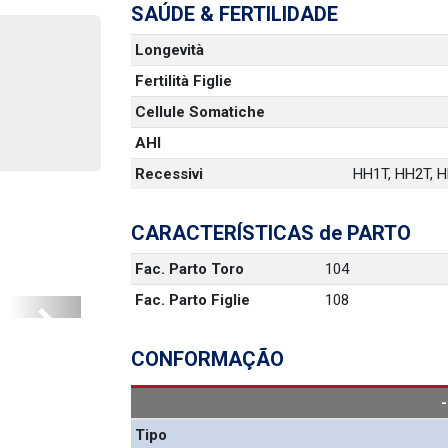
SAÚDE & FERTILIDADE
Longevità
Fertilità Figlie
Cellule Somatiche
AHI
Recessivi
HH1T, HH2T, HH
CARACTERÍSTICAS de PARTO
Fac. Parto Toro
104
Fac. Parto Figlie
108
Next
CONFORMAÇÃO
Tipo