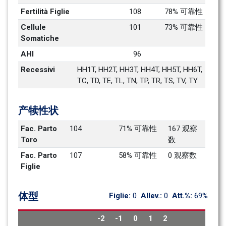
Fertilità Figlie
108
78% 可靠性
Cellule 
101
73% 可靠性
Somatiche
AHI
96
Recessivi
HH1T, HH2T, HH3T, HH4T, HH5T, HH6T, 
TC, TD, TE, TL, TN, TP, TR, TS, TV, TY
产犊性状
Fac. Parto 
104
71% 可靠性
167 观察
Toro
数
Fac. Parto 
107
58% 可靠性
0 观察数
Figlie
体型
Figlie: 
0
Allev.: 
0
Att.%: 
69%
-2
-1
0
1
2