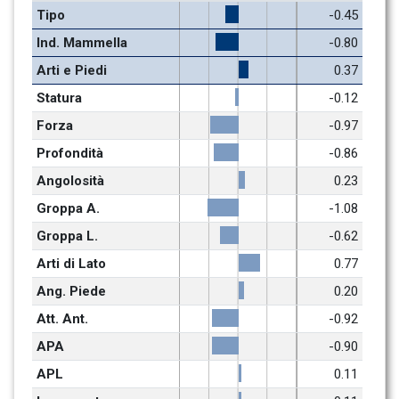
Tipo
-0.45
Ind. Mammella
-0.80
Arti e Piedi
0.37
Statura
-0.12
Forza
-0.97
Profondità
-0.86
Angolosità
0.23
Groppa A.
-1.08
Groppa L.
-0.62
Arti di Lato
0.77
Ang. Piede
0.20
Att. Ant.
-0.92
APA
-0.90
APL
0.11