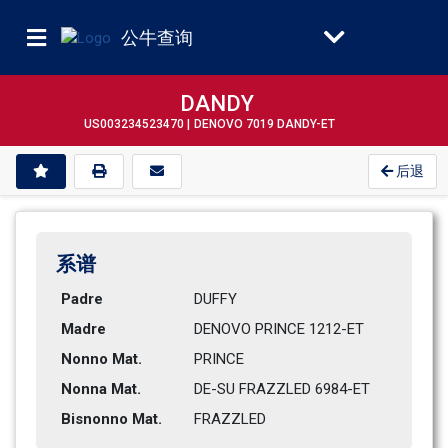
公牛查询
DANDY
US003234523470 |
DENOVO 7019 DANDY-ET
后退
系谱
Padre
DUFFY           
Madre
DENOVO PRINCE 1212-ET         
Nonno Mat.
PRINCE          
Nonna Mat.
DE-SU FRAZZLED 6984-ET        
Bisnonno Mat.
FRAZZLED        