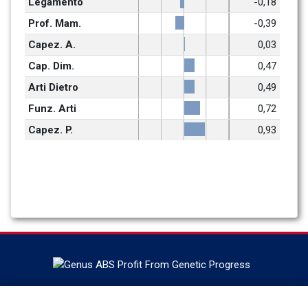
Legamento
-0,18
Prof. Mam.
-0,39
Capez. A.
0,03
Cap. Dim.
0,47
Arti Dietro
0,49
Funz. Arti
0,72
Capez. P.
0,93
Έδρα στο DeForest, Wisconsin, Η ABS Global είναι ο