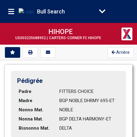
Bull Search
HIHOPE
US003235688952 |
CARTERS-CORNER FC HIHOPE
Arrière
Pédigrée
Padre
FITTERS CHOICE
Madre
BGP NOBLE DHRMY 695-ET        
Nonno Mat.
NOBLE
Nonna Mat.
BGP DELTA HARMONY-ET          
Bisnonno Mat.
DELTA           