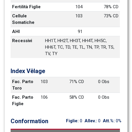
Fertilità Figlie
104
78% CD
Cellule 
103
73% CD
Somatiche
AHI
91
Recessivi
HH1T, HH2T, HH3T, HH4T, HH5C, 
HH6T, TC, TD, TE, TL, TN, TP, TR, TS, 
TV, TY
Index Vêlage
Fac. Parto 
103
71% CD
0 Obs
Toro
Fac. Parto 
106
58% CD
0 Obs
Figlie
Conformation
Figlie: 
0
Allev.: 
0
Att.%: 
0%