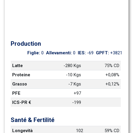
Production
Figlie: 
0
Allevamenti: 
0
IES: 
-69
GPFT: 
+3821
Latte
-280 Kgs
75% CD
Proteine
-10 Kgs
+0,08%
Grasso
-7 Kgs
+0,12%
PFE
+97
ICS-PR €
-199
Santé & Fertilité
Longevità
102
59% CD