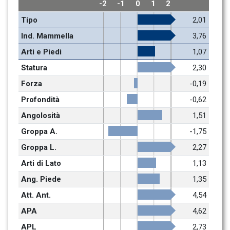
-2
-1
0
1
2
Tipo
2,01
Ind. Mammella
3,76
Arti e Piedi
1,07
Statura
2,30
Forza
-0,19
Profondità
-0,62
Angolosità
1,51
Groppa A.
-1,75
Groppa L.
2,27
Arti di Lato
1,13
Ang. Piede
1,35
Att. Ant.
4,54
APA
4,62
APL
2,73