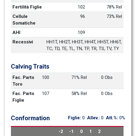
Fertilità Figlie
102
78% Rel
Cellule 
96
73% Rel
Somatiche
AHI
109
Recessivi
HH1T, HH2T, HH3T, HH4T, HH5T, HH6T, 
TC, TD, TE, TL, TN, TP, TR, TS, TV, TY
Calving Traits
Fac. Parto 
100
71% Rel
0 Obs
Toro
Fac. Parto 
107
58% Rel
0 Obs
Figlie
Conformation
Figlie: 
0
Allev.: 
0
Att.%: 
0%
-2
-1
0
1
2