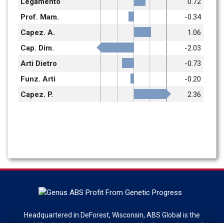
Legamento
0.72
Prof. Mam.
-0.34
Capez. A.
1.06
Cap. Dim.
-2.03
Arti Dietro
-0.73
Funz. Arti
-0.20
Capez. P.
2.36
Headquartered in DeForest, Wisconsin, ABS Global is the