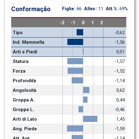
Conformação
Figlie: 
66
Allev.: 
11
Att.%: 
69%
-2
-1
0
1
2
Tipo
-0,62
Ind. Mammella
-1,56
Arti e Piedi
0,01
Statura
-1,57
Forza
-1,52
Profondità
-1,14
Angolosità
0,62
Groppa A.
0,44
Groppa L.
-0,46
Arti di Lato
1,45
Ang. Piede
-1,59
Att. Ant.
-1,14