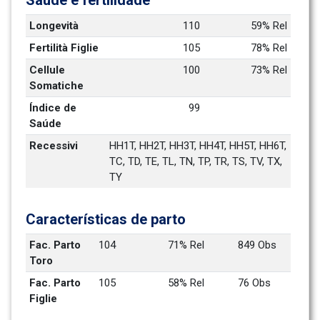
Saúde e fertilidade
Longevità
110
59% Rel
Fertilità Figlie
105
78% Rel
Cellule 
100
73% Rel
Somatiche
Índice de 
99
Saúde
Recessivi
HH1T, HH2T, HH3T, HH4T, HH5T, HH6T, 
TC, TD, TE, TL, TN, TP, TR, TS, TV, TX, 
TY
Características de parto
Fac. Parto 
104
71% Rel
849 Obs
Toro
Fac. Parto 
105
58% Rel
76 Obs
Figlie