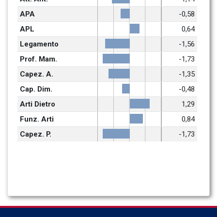
APA
-0,58
APL
0,64
Legamento
-1,56
Prof. Mam.
-1,73
Capez. A.
-1,35
Cap. Dim.
-0,48
Arti Dietro
1,29
Funz. Arti
0,84
Capez. P.
-1,73