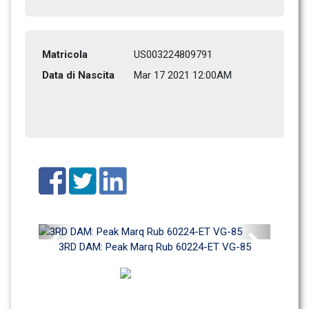
Matricola
US003224809791
Data di Nascita
Mar 17 2021 12:00AM
Previous
Next
3RD DAM: Peak Marq Rub 60224-ET VG-85