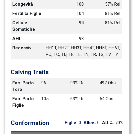
Longevità
108
57% Rel
Fertilità Figlie
104
81% Rel
Cellule 
94
81% Rel
Somatiche
AHI
98
Recessivi
HH1T, HH2T, HH3T, HH4T, HH5T, HH6T, 
PC, TC, TD, TE, TL, TN, TR, TS, TV, TY
Calving Traits
Fac. Parto 
96
93% Rel
497 Obs
Toro
Fac. Parto 
105
63% Rel
54 Obs
Figlie
Conformation
Figlie: 
0
Allev.: 
0
Att.%: 
70%