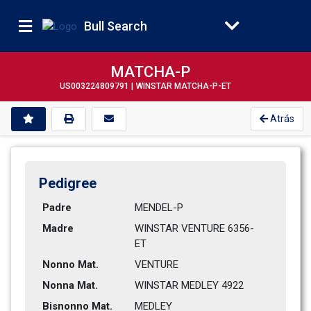
Bull Search
MATCHA-P
US003224809791 |
WINSTAR MATCHA-P-ET
Atrás
Pedigree
Padre
MENDEL-P        
Madre
WINSTAR VENTURE 6356-
ET       
Nonno Mat.
VENTURE         
Nonna Mat.
WINSTAR MEDLEY 4922           
Bisnonno Mat.
MEDLEY          