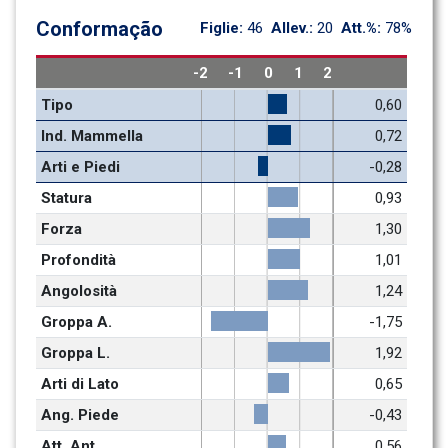
Conformação
Figlie: 
46
Allev.: 
20
Att.%: 
78%
-2
-1
0
1
2
Tipo
0,60
Ind. Mammella
0,72
Arti e Piedi
-0,28
Statura
0,93
Forza
1,30
Profondità
1,01
Angolosità
1,24
Groppa A.
-1,75
Groppa L.
1,92
Arti di Lato
0,65
Ang. Piede
-0,43
Att. Ant.
0,56