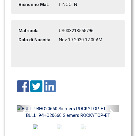
Bisnonno Mat.
LINCOLN         
Matricola
US003218555796
Data di Nascita
Nov 19 2020 12:00AM
Previous
Next
BULL: 94HO20660 Siemers ROCKYTOP-ET