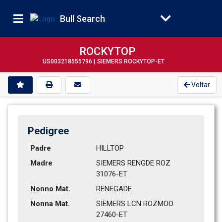
Bull Search
ROCKYTOP
US003218555796 |
SIEMERS ROCKYTOP-ET
Voltar
Pedigree
Padre
HILLTOP         
Madre
SIEMERS RENGDE ROZ 
31076-ET   
Nonno Mat.
RENEGADE        
Nonna Mat.
SIEMERS LCN ROZMOO 
27460-ET   