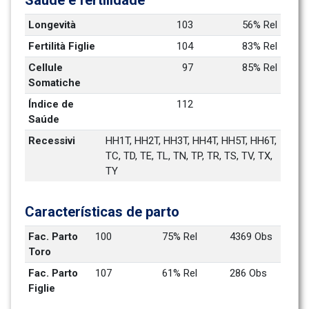
Saúde e fertilidade
Longevità
103
56% Rel
Fertilità Figlie
104
83% Rel
Cellule 
97
85% Rel
Somatiche
Índice de 
112
Saúde
Recessivi
HH1T, HH2T, HH3T, HH4T, HH5T, HH6T, 
TC, TD, TE, TL, TN, TP, TR, TS, TV, TX, 
TY
Características de parto
Fac. Parto 
100
75% Rel
4369 Obs
Toro
Fac. Parto 
107
61% Rel
286 Obs
Figlie