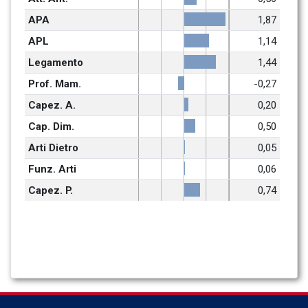
APA
1,87
APL
1,14
Legamento
1,44
Prof. Mam.
-0,27
Capez. A.
0,20
Cap. Dim.
0,50
Arti Dietro
0,05
Funz. Arti
0,06
Capez. P.
0,74