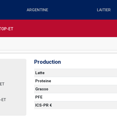
TOP-ET
Production
Latte
Proteine
T   
Grasso
PFE
ET   
ICS-PR €