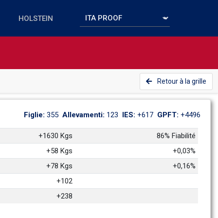
Retour à la grille
Figlie: 
355
Allevamenti: 
123
IES: 
+617
GPFT: 
+4496
+1630 Kgs
86% Fiabilité
+58 Kgs
+0,03%
+78 Kgs
+0,16%
+102
+238