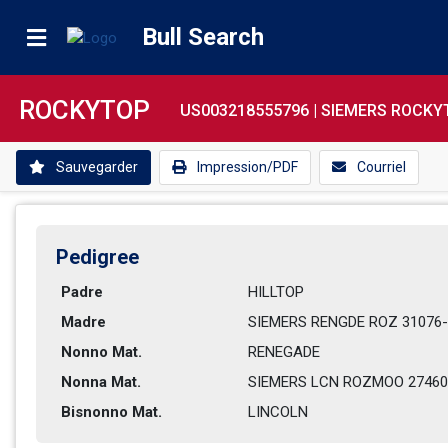
Bull Search
ROCKYTOP
US003218555796 |
SIEMERS ROCKY
Sauvegarder
Impression/PDF
Courriel
Pedigree
Padre
HILLTOP         
Madre
SIEMERS RENGDE ROZ 31076-E
Nonno Mat.
RENEGADE        
Nonna Mat.
SIEMERS LCN ROZMOO 27460-
Bisnonno Mat.
LINCOLN         