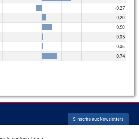
-0,27
0,20
0,50
0,05
0,06
0,74
S'inscrire aux Newsletters
e confidentialité
Termes et conditions
Responsabilité corporative
ser le contenu. Lisez