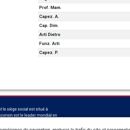
Prof. Mam.
Capez. A.
Cap. Dim.
Arti Dietro
Funz. Arti
Capez. P.
 le siège social est situé à
consin est le leader mondial en
echnologies et en services de
Contactez-nous
Déclaration d
vine. ABS Global est une division
xpérience de navigation, analyser le trafic du site et personnali