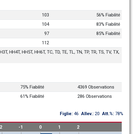
103
56% Fiabilité
104
83% Fiabilité
97
85% Fiabilité
112
3T, HH4T, HH5T, HH6T, TC, TD, TE, TL, TN, TP, TR, TS, TV, TX, 
75% Fiabilité
4369 Observations
61% Fiabilité
286 Observations
Figlie: 
46
Allev.: 
20
Att.%: 
78%
-2
-1
0
1
2