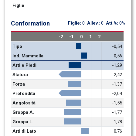
Figlie
Conformation
Figlie: 
0
Allev.: 
0
Att.%: 
0%
-2
-1
0
1
2
Tipo
-0,54
Ind. Mammella
0,56
Arti e Piedi
-1,29
Statura
-2,42
Forza
-1,37
Profondità
-2,04
Angolosità
-1,55
Groppa A.
-1,77
Groppa L.
-1,78
Arti di Lato
0,76