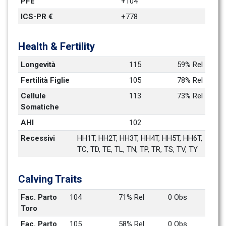
PFE
+104
ICS-PR €
+778
Health & Fertility
Longevità
115
59% Rel
Fertilità Figlie
105
78% Rel
Cellule 
113
73% Rel
Somatiche
AHI
102
Recessivi
HH1T, HH2T, HH3T, HH4T, HH5T, HH6T, 
TC, TD, TE, TL, TN, TP, TR, TS, TV, TY
Calving Traits
Fac. Parto 
104
71% Rel
0 Obs
Toro
Fac. Parto 
105
58% Rel
0 Obs