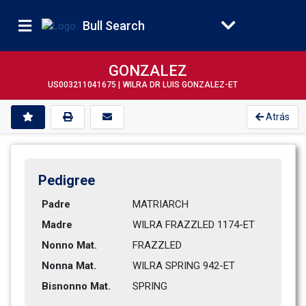
Bull Search
GONZALEZ
US003211041675 |
WILRA DR LUIS GONZALEZ-ET
Atrás
Pedigree
Padre
MATRIARCH
Madre
WILRA FRAZZLED 1174-ET        
Nonno Mat.
FRAZZLED
Nonna Mat.
WILRA SPRING 942-ET           
Bisnonno Mat.
SPRING          