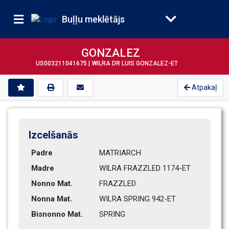
Buļļu meklētājs
GONZALEZ
US003211041675 |
WILRA DR LUIS GONZALEZ-ET
Atpakaļ
Izcelšanās
Padre
MATRIARCH
Madre
WILRA FRAZZLED 1174-ET        
Nonno Mat.
FRAZZLED
Nonna Mat.
WILRA SPRING 942-ET           
Bisnonno Mat.
SPRING          