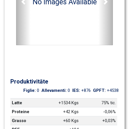
No Images Available
Previous
Next
Produktivitāte
Figlie: 
0
Allevamenti: 
0
IES: 
+876
GPFT: 
+4538
Latte
+1534 Kgs
75% tic.
Proteine
+42 Kgs
-0,06%
Grasso
+60 Kgs
+0,03%