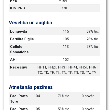
PFE
+104
ICS-PR €
+778
Veselība un auglība
Longevità
115
59% tic.
Fertilità Figlie
105
78% tic.
Cellule 
113
73% tic.
Somatiche
AHI
102
Recessivi
HH1T, HH2T, HH3T, HH4T, HH5T, HH6T, 
TC, TD, TE, TL, TN, TP, TR, TS, TV, TY
Atnešanās pazīmes
Fac. Parto 
104
71% tic.
0 novēr.
Toro
Fac. Parto 
105
58% tic.
0 novēr.