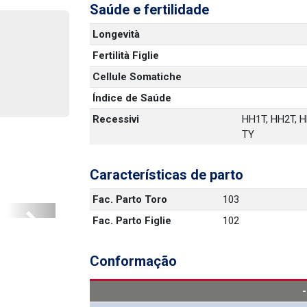
Saúde e fertilidade
Longevità
Fertilità Figlie
Cellule Somatiche
Índice de Saúde
Recessivi
HH1T, HH2T, HH
TY
Características de parto
Fac. Parto Toro
103
Fac. Parto Figlie
102
Next
Conformação