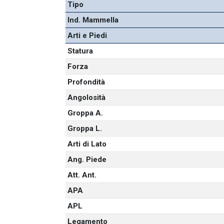
Tipo
Ind. Mammella
Arti e Piedi
Statura
Forza
Profondità
Angolosità
Groppa A.
Groppa L.
Arti di Lato
Ang. Piede
Att. Ant.
APA
APL
Legamento