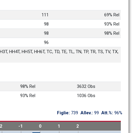
111
69% Rel
98
93% Rel
98
98% Rel
96
3T, HH4T, HH5T, HH6T, TC, TD, TE, TL, TN, TP, TR, TS, TV, TX, 
98% Rel
3632 Obs
93% Rel
1036 Obs
Figlie: 
739
Allev.: 
99
Att.%: 
96%
-2
-1
0
1
2