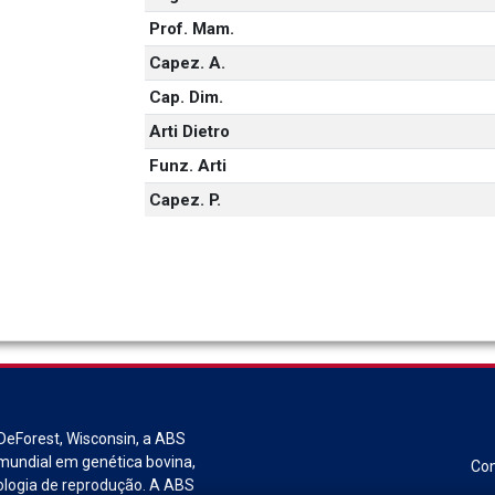
Prof. Mam.
Capez. A.
Cap. Dim.
Arti Dietro
Funz. Arti
Capez. P.
DeForest, Wisconsin, a ABS
r mundial em genética bovina,
Con
ologia de reprodução. A ABS