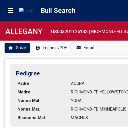
Bull Search
ALLEGANY
US003201125133 |
RICHMOND-FD S
Salve
Imprimir/PDF
Email
Pedigree
Padre
ACURA           
Madre
RICHMOND-FD YELLOWSTONE-
Nonno Mat.
YODA            
Nonna Mat.
RICHMOND-FD MINNEAPOLIS   
Bisnonno Mat.
MAGNUS          