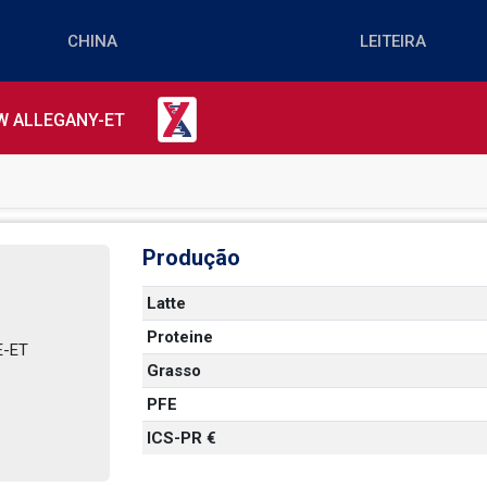
W ALLEGANY-ET
Produção
Latte
Proteine
ET    
Grasso
PFE
    
ICS-PR €