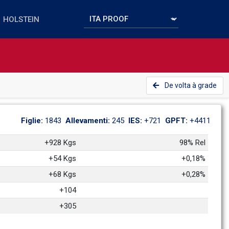
De volta à grade
Figlie: 
1843
Allevamenti: 
245
IES: 
+721
GPFT: 
+4411
+928 Kgs
98% Rel
+54 Kgs
+0,18%
+68 Kgs
+0,28%
+104
+305