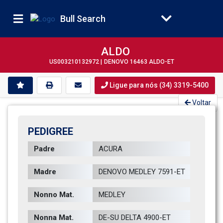
Bull Search
ALDO
US003210132972 |
DENOVO 16463 ALDO-ET
Ligue para nós (34) 3319-5400
Voltar
PEDIGREE
Padre
ACURA           
Madre
DENOVO MEDLEY 7591-ET         
Nonno Mat.
MEDLEY          
Nonna Mat.
DE-SU DELTA 4900-ET           