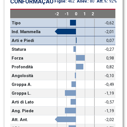
CONFORMAÇÃO
Figlie: 
462
Allev.: 
80
Att.%: 
92%
-2
-1
0
1
2
Tipo
-0,62
Ind. Mammella
-2,01
Arti e Piedi
0,07
Statura
-0,27
Forza
0,98
Profondità
0,82
Angolosità
-0,10
Groppa A.
-0,49
Groppa L.
-1,19
Arti di Lato
-0,57
Ang. Piede
-1,19
Att. Ant.
-2,02