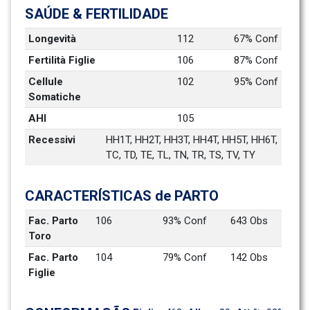
SAÚDE & FERTILIDADE
Longevità
112
67% Conf
Fertilità Figlie
106
87% Conf
Cellule 
102
95% Conf
Somatiche
AHI
105
Recessivi
HH1T, HH2T, HH3T, HH4T, HH5T, HH6T, 
TC, TD, TE, TL, TN, TR, TS, TV, TY
CARACTERÍSTICAS de PARTO
Fac. Parto 
106
93% Conf
643 Obs
Toro
Fac. Parto 
104
79% Conf
142 Obs
Figlie